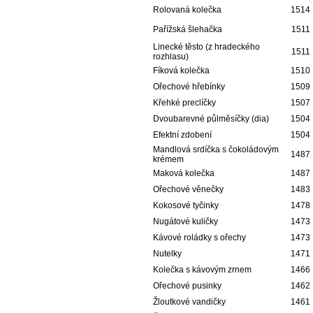
Rolovaná kolečka
1514
Pařížská šlehačka
1511
Linecké těsto (z hradeckého
1511
rozhlasu)
Fíková kolečka
1510
Ořechové hřebínky
1509
Křehké preclíčky
1507
Dvoubarevné půlměsíčky (dia)
1504
Efektní zdobení
1504
Mandlová srdíčka s čokoládovým
1487
krémem
Maková kolečka
1487
Ořechové věnečky
1483
Kokosové tyčinky
1478
Nugátové kuličky
1473
Kávové roládky s ořechy
1473
Nutelky
1471
Kolečka s kávovým zrnem
1466
Ořechové pusinky
1462
Žloutkové vandičky
1461