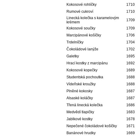
Kokosové rohlíčky
1710
Rumové cukroví
1710
Linecká kolečka s karamelovým
1709
krémem
Kokosové součky
1709
Marcipánové košíčky
1706
Trdelníčky
1704
Čokoládové lanýže
1702
Galetky
1695
Hrací kostky z marcipánu
1692
Kokosové kopečky
1689
Studentská pochoutka
1688
Vídeňské kroužky
1688
Plněné kokosky
1687
Alsaské koláčky
1687
Třená linecká kolečka
1686
Medvědí tlapičky
1683
Jablkové kostky
1678
Nepečené čokoládové košíčky
1671
Banánové hrudky
1669