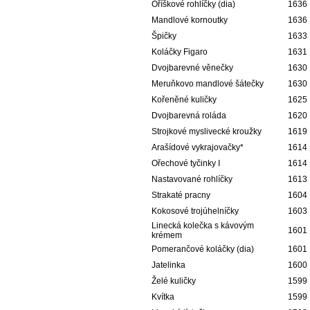
Oříškové rohlíčky (dia)
1636
Mandlové kornoutky
1636
Špičky
1633
Koláčky Figaro
1631
Dvojbarevné věnečky
1630
Meruňkovo mandlové šátečky
1630
Kořeněné kuličky
1625
Dvojbarevná roláda
1620
Strojkové myslivecké kroužky
1619
Arašídové vykrajovačky*
1614
Ořechové tyčinky I
1614
Nastavované rohlíčky
1613
Strakaté pracny
1604
Kokosové trojúhelníčky
1603
Linecká kolečka s kávovým
1601
krémem
Pomerančové koláčky (dia)
1601
Jatelinka
1600
Želé kuličky
1599
Kvítka
1599