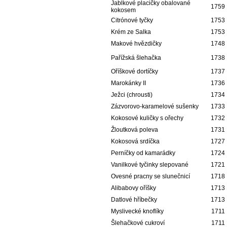
Jablkové placičky obalované
1759
kokosem
Citrónové tyčky
1753
Krém ze Salka
1753
Makové hvězdičky
1748
Pařížská šlehačka
1738
Oříškové dortíčky
1737
Marokánky II
1736
Ježci (chrousti)
1734
Zázvorovo-karamelové sušenky
1733
Kokosové kuličky s ořechy
1732
Žloutková poleva
1731
Kokosová srdíčka
1727
Perníčky od kamarádky
1724
Vanilkové tyčinky slepované
1721
Ovesné pracny se slunečnicí
1718
Alibabovy oříšky
1713
Datlové hříbečky
1713
Myslivecké knoflíky
1711
Šlehačkové cukroví
1711