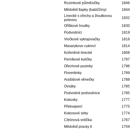
Rozinkové půlměsíčky
1846
Mědvědí tlapky (babiččiny)
1844
Linecké s ořechy a žloutkovou
1832
polevou
Oříškové hrudky
1830
Podvodníci
1819
Vločkové vykrajovačky
1816
Masarykovo cukroví
1814
Kořeněné linecké
1808
Perníkové kuličky
1797
Ořechové pusinky
1796
Florentinky
1789
Arašídové věnečky
1788
Ovsáky
1785
Podvodné podvodnice
1785
Kokosky
1777
Překvapení
1775
Kokosové sirky
1774
Citrónová srdíčka
1767
Mědvědí pracky II
1759