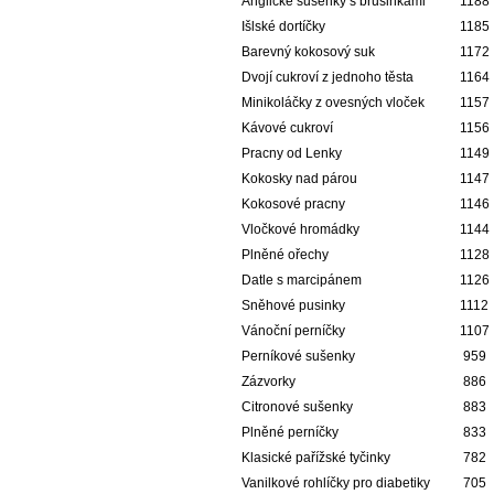
Anglické sušenky s brusinkami
1188
Išlské dortíčky
1185
Barevný kokosový suk
1172
Dvojí cukroví z jednoho těsta
1164
Minikoláčky z ovesných vloček
1157
Kávové cukroví
1156
Pracny od Lenky
1149
Kokosky nad párou
1147
Kokosové pracny
1146
Vločkové hromádky
1144
Plněné ořechy
1128
Datle s marcipánem
1126
Sněhové pusinky
1112
Vánoční perníčky
1107
Perníkové sušenky
959
Zázvorky
886
Citronové sušenky
883
Plněné perníčky
833
Klasické pařížské tyčinky
782
Vanilkové rohlíčky pro diabetiky
705