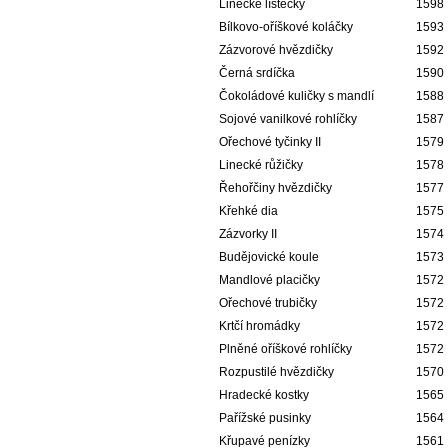
Linecké lístečky
1598
Bílkovo-oříškové koláčky
1593
Zázvorové hvězdičky
1592
Černá srdíčka
1590
Čokoládové kuličky s mandlí
1588
Sojové vanilkové rohlíčky
1587
Ořechové tyčinky II
1579
Linecké růžičky
1578
Řehořčiny hvězdičky
1577
Křehké dia
1575
Zázvorky II
1574
Budějovické koule
1573
Mandlové placičky
1572
Ořechové trubičky
1572
Krtčí hromádky
1572
Plněné oříškové rohlíčky
1572
Rozpustilé hvězdičky
1570
Hradecké kostky
1565
Pařížské pusinky
1564
Křupavé penízky
1561