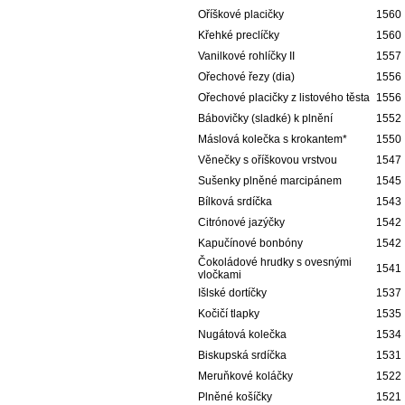
Oříškové placičky
1560
Křehké preclíčky
1560
Vanilkové rohlíčky II
1557
Ořechové řezy (dia)
1556
Ořechové placičky z listového těsta
1556
Bábovičky (sladké) k plnění
1552
Máslová kolečka s krokantem*
1550
Věnečky s oříškovou vrstvou
1547
Sušenky plněné marcipánem
1545
Bílková srdíčka
1543
Citrónové jazýčky
1542
Kapučínové bonbóny
1542
Čokoládové hrudky s ovesnými
1541
vločkami
Išlské dortíčky
1537
Kočičí tlapky
1535
Nugátová kolečka
1534
Biskupská srdíčka
1531
Meruňkové koláčky
1522
Plněné košíčky
1521