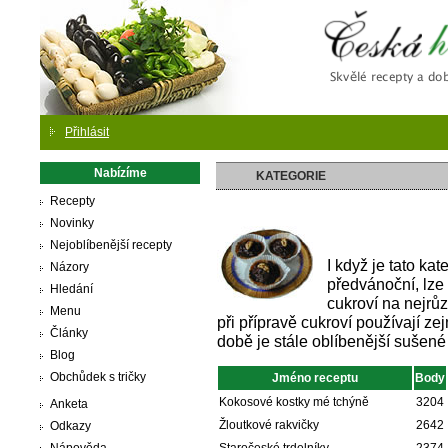
Česká
Přihlásit
Nabízíme
KATEGORIE
Recepty
Novinky
Nejoblíbenější recepty
I když je tato ka
Názory
předvánoční, lze 
Hledání
cukroví na nejrů
Menu
při přípravě cukroví používají z
Články
době je stále oblíbenější sušen
Blog
Obchůdek s tričky
Jméno receptu
Body
Kokosové kostky mé tchýně
3204
Anketa
Žloutkové rakvičky
2642
Odkazy