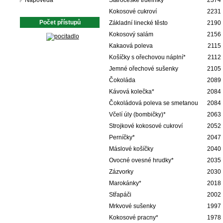
Nápověda
Staročeské trdelníky
2374
Kokosové cukroví
2231
Počet přístupů
Základní linecké těsto
2190
Kokosový salám
2156
Kakaová poleva
2115
Košíčky s ořechovou náplní*
2112
Jemné ořechové sušenky
2105
Čokoláda
2089
Kávová kolečka*
2084
Čokoládová poleva se smetanou
2084
Včelí úly (bombičky)*
2063
Strojkové kokosové cukroví
2052
Perníčky*
2047
Máslové košíčky
2040
Ovocné ovesné hrudky*
2035
Zázvorky
2030
Marokánky*
2018
Střapáči
2002
Mrkvové sušenky
1997
Kokosové pracny*
1978