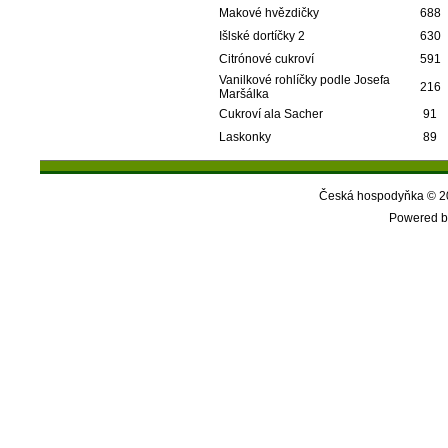
Makové hvězdičky
688
Išlské dortíčky 2
630
Citrónové cukroví
591
Vanilkové rohlíčky podle Josefa
216
Maršálka
Cukroví ala Sacher
91
Laskonky
89
Česká hospodyňka © 20
Powered b