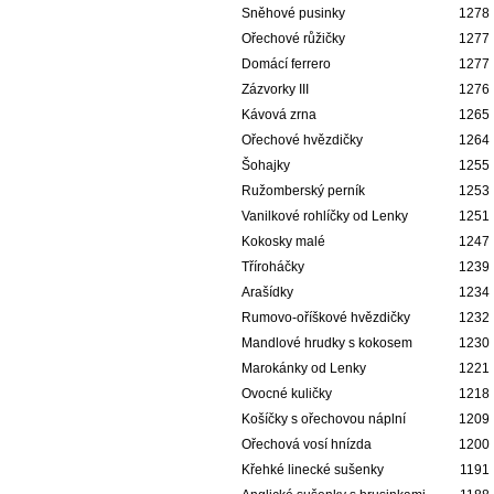
Sněhové pusinky
1278
Ořechové růžičky
1277
Domácí ferrero
1277
Zázvorky III
1276
Kávová zrna
1265
Ořechové hvězdičky
1264
Šohajky
1255
Ružomberský perník
1253
Vanilkové rohlíčky od Lenky
1251
Kokosky malé
1247
Tříroháčky
1239
Arašídky
1234
Rumovo-oříškové hvězdičky
1232
Mandlové hrudky s kokosem
1230
Marokánky od Lenky
1221
Ovocné kuličky
1218
Košíčky s ořechovou náplní
1209
Ořechová vosí hnízda
1200
Křehké linecké sušenky
1191