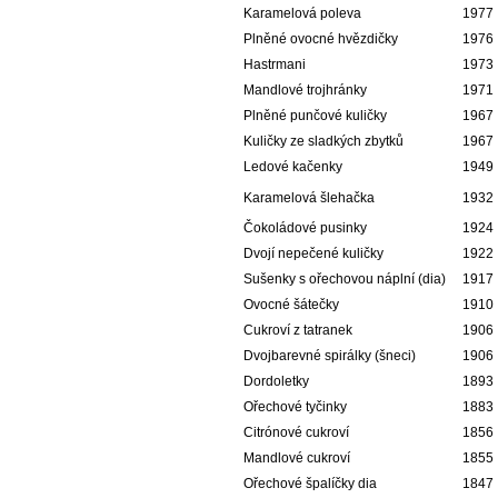
Karamelová poleva
1977
Plněné ovocné hvězdičky
1976
Hastrmani
1973
Mandlové trojhránky
1971
Plněné punčové kuličky
1967
Kuličky ze sladkých zbytků
1967
Ledové kačenky
1949
Karamelová šlehačka
1932
Čokoládové pusinky
1924
Dvojí nepečené kuličky
1922
Sušenky s ořechovou náplní (dia)
1917
Ovocné šátečky
1910
Cukroví z tatranek
1906
Dvojbarevné spirálky (šneci)
1906
Dordoletky
1893
Ořechové tyčinky
1883
Citrónové cukroví
1856
Mandlové cukroví
1855
Ořechové špalíčky dia
1847