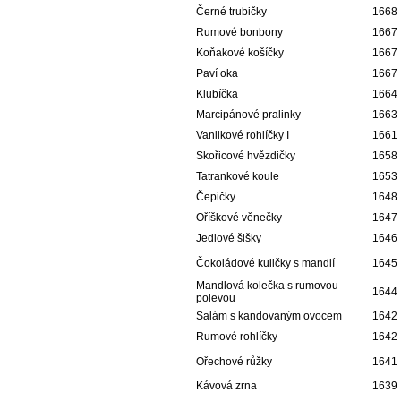
Černé trubičky
1668
Rumové bonbony
1667
Koňakové košíčky
1667
Paví oka
1667
Klubíčka
1664
Marcipánové pralinky
1663
Vanilkové rohlíčky I
1661
Skořicové hvězdičky
1658
Tatrankové koule
1653
Čepičky
1648
Oříškové věnečky
1647
Jedlové šišky
1646
Čokoládové kuličky s mandlí
1645
Mandlová kolečka s rumovou
1644
polevou
Salám s kandovaným ovocem
1642
Rumové rohlíčky
1642
Ořechové růžky
1641
Kávová zrna
1639