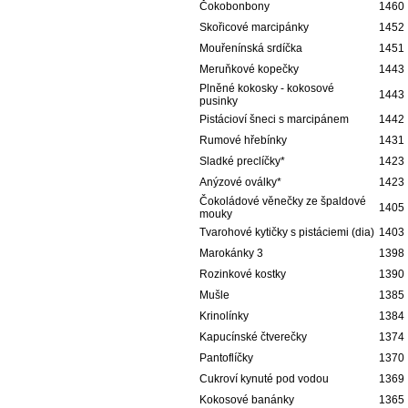
Čokobonbony
1460
Skořicové marcipánky
1452
Mouřenínská srdíčka
1451
Meruňkové kopečky
1443
Plněné kokosky - kokosové
1443
pusinky
Pistácioví šneci s marcipánem
1442
Rumové hřebínky
1431
Sladké preclíčky*
1423
Anýzové oválky*
1423
Čokoládové věnečky ze špaldové
1405
mouky
Tvarohové kytičky s pistáciemi (dia)
1403
Marokánky 3
1398
Rozinkové kostky
1390
Mušle
1385
Krinolínky
1384
Kapucínské čtverečky
1374
Pantoflíčky
1370
Cukroví kynuté pod vodou
1369
Kokosové banánky
1365