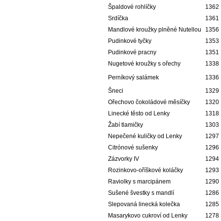
Špaldové rohlíčky
1362
Srdíčka
1361
Mandlové kroužky plněné Nutellou
1356
Pudinkové tyčky
1353
Pudinkové pracny
1351
Nugetové kroužky s ořechy
1338
Perníkový salámek
1336
Šneci
1329
Ořechovo čokoládové měsíčky
1320
Linecké těsto od Lenky
1318
Žabí tlamičky
1303
Nepečené kuličky od Lenky
1297
Citrónové sušenky
1296
Zázvorky IV
1294
Rozinkovo-oříškové koláčky
1293
Raviolky s marcipánem
1290
Sušené švestky s mandlí
1286
Slepovaná linecká kolečka
1285
Masarykovo cukroví od Lenky
1278