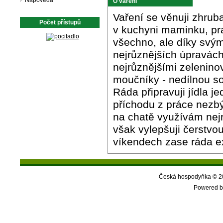
Nápověda
O vaření
Vaření se věnuji zhrub
Počet přístupů
v kuchyni maminku, pr
všechno, ale díky sv
nejrůznějších úpravách.
nejrůznějšími zelenino
moučníky - nedílnou s
Ráda připravuji jídla 
příchodu z práce nezbý
na chatě využívám nejrů
však vylepšuji čerstvo
víkendech zase ráda exp
Česká hospodyňka © 20
Powered b