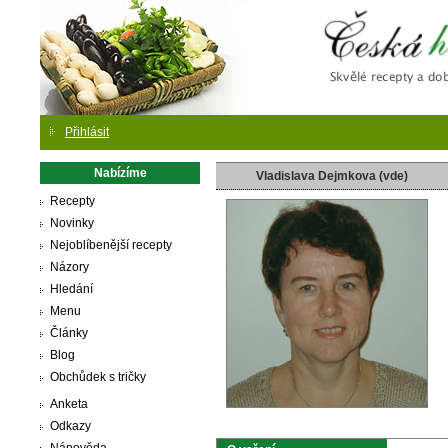
Česká
Přihlásit
Nabízíme
Vladislava Dejmkova (vde)
Recepty
Novinky
Nejoblíbenější recepty
Názory
Hledání
Menu
Články
Blog
Obchůdek s tričky
Anketa
Odkazy