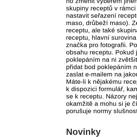
ho změnit výběrem jiného
skupiny receptů v rámci 
nastavit seřazení recep
maso, drůbeží maso). Z
receptu, ale také skupin
receptu, hlavní surovin
značka pro fotografii. 
obsahu receptu. Pokud je
poklepáním na ni zvětši
přidat bod poklepáním n
zaslat e-mailem na jako
Máte-li k nějakému rece
k dispozici formulář, ka
se k receptu. Názory ne
okamžitě a mohu si je čís
porušuje normy slušnost
Novinky