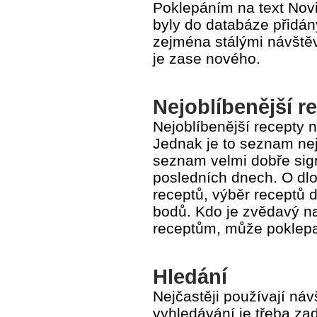
Poklepáním na text Novi
byly do databáze přidán
zejména stálými návštěv
je zase nového.
Nejoblíbenější r
Nejoblíbenější recepty 
Jednak je to seznam nej
seznam velmi dobře sign
posledních dnech. O dl
receptů, výběr receptů d
bodů. Kdo je zvědavý n
receptům, může poklepat
Hledání
Nejčastěji používají náv
vyhledávání je třeba za