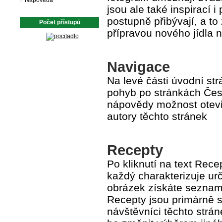
Nápověda
jsou ale také inspirací 
postupně přibývají, a t
Počet přístupů
přípravou nového jídla
Navigace
Na levé části úvodní str
pohyb po stránkách Čes
nápovědy možnost otevř
autory těchto stránek
Recepty
Po kliknutí na text Rec
každý charakterizuje urč
obrázek získáte seznam 
Recepty jsou primárně se
návštěvníci těchto strá