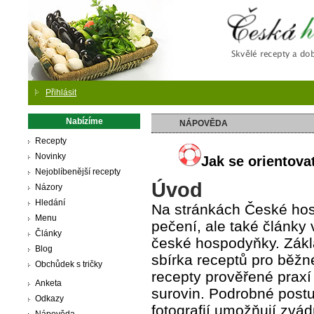
Česká
Přihlásit
Nabízíme
NÁPOVĚDA
Recepty
Novinky
Jak se orientov
Nejoblíbenější recepty
Úvod
Názory
Hledání
Na stránkách České hos
Menu
pečení, ale také články
Články
české hospodyňky. Zákl
Blog
sbírka receptů pro běžn
Obchůdek s tričky
recepty prověřené prax
Anketa
surovin. Podrobné postu
Odkazy
fotografií umožňují zvá