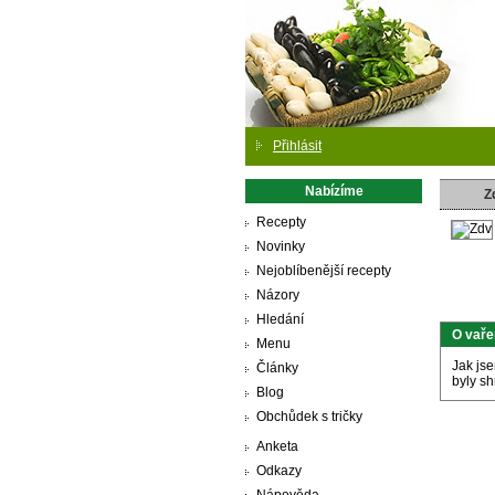
Přihlásit
Nabízíme
Z
Recepty
Novinky
Nejoblíbenější recepty
Názory
Hledání
O vaře
Menu
Jak jse
Články
byly sh
Blog
Obchůdek s tričky
Anketa
Odkazy