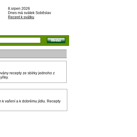
8.srpen 2026
Dnes má svátek Soběslav
Recept k svátku
vány recepty ze sbírky jednoho z
yňky.
em k vaření a k dobrému jídlu. Recepty