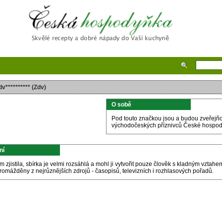
Česká hospodyňka
dv********** (Zdv)
O sobě
Pod touto značkou jsou a budou zveřejňo
východočeských příznivců České hospod
ní
m zjistila, sbírka je velmi rozsáhlá a mohl ji vytvořit pouze člověk s kladným vztah
romážděny z nejrůznějších zdrojů - časopisů, televizních i rozhlasových pořadů.