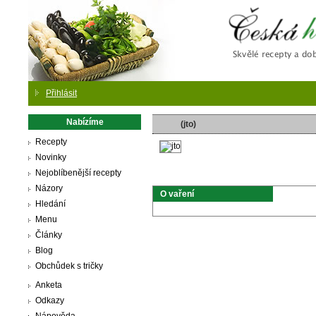
Česká
Přihlásit
Nabízíme
(jto)
Recepty
Novinky
Nejoblíbenější recepty
Názory
O vaření
Hledání
Menu
Články
Blog
Obchůdek s tričky
Anketa
Odkazy