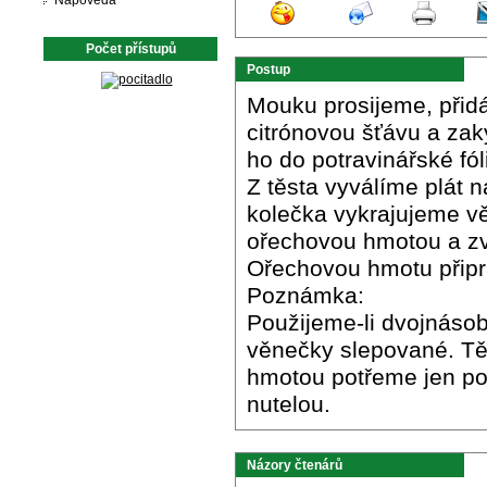
Nápověda
Počet přístupů
Postup
Mouku prosijeme, přid
citrónovou šťávu a za
ho do potravinářské fó
Z těsta vyválíme plát 
kolečka vykrajujeme v
ořechovou hmotou a zv
Ořechovou hmotu připr
Poznámka:
Použijeme-li dvojnáso
věnečky slepované. Tě
hmotou potřeme jen po
nutelou.
Názory čtenárů