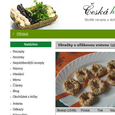
Česká
Přihlásit
Nabízíme
Věnečky s oříškovou vrstvou
(
vd
Recepty
Novinky
Nejoblíbenější recepty
Názory
Hledání
Menu
Články
Blog
Obchůdek s tričky
Anketa
Odkazy
Boduj! (1548)
Poslat
Tisk
Ná