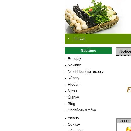
Přihlásit
Nabízíme
Kokos
Recepty
Novinky
Nejoblíbenější recepty
Názory
Hledání
Menu
Články
Blog
Obchůdek s tričky
Anketa
Boduj! 
Odkazy