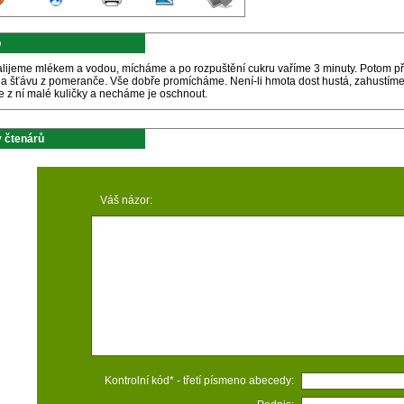
p
alijeme mlékem a vodou, mícháme a po rozpuštění cukru vaříme 3 minuty. Potom př
 a šťávu z pomeranče. Vše dobře promícháme. Není-li hmota dost hustá, zahustíme 
e z ní malé kuličky a necháme je oschnout.
 čtenárů
Váš názor:
Kontrolní kód* - třetí písmeno abecedy: