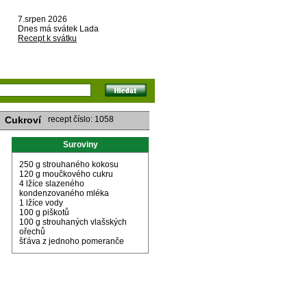
7.srpen 2026
Dnes má svátek Lada
Recept k svátku
Cukroví
recept číslo: 1058
Suroviny
250 g strouhaného kokosu
120 g moučkového cukru
4 lžíce slazeného
kondenzovaného mléka
1 lžíce vody
100 g piškotů
100 g strouhaných vlašských
ořechů
šťáva z jednoho pomeranče