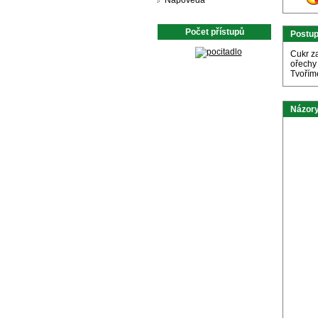
Nápověda
Počet přístupů
Postu
Cukr z
ořechy
Tvořím
Názory