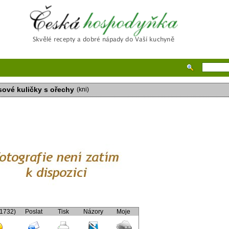
Česká hospodyňka
ové kuličky s ořechy
(kni)
(1732)
Poslat
Tisk
Názory
Moje