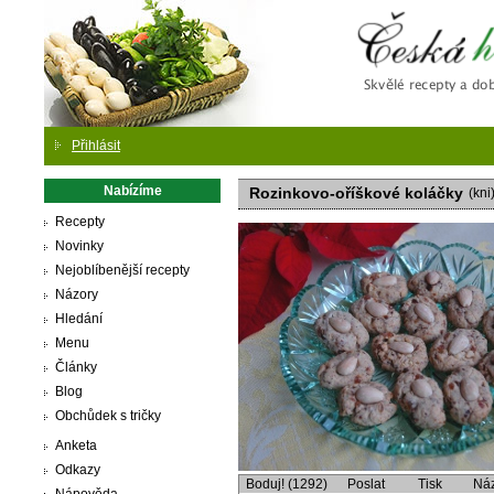
Česká
Přihlásit
Nabízíme
Rozinkovo-oříškové koláčky
(kni
Recepty
Novinky
Nejoblíbenější recepty
Názory
Hledání
Menu
Články
Blog
Obchůdek s tričky
Anketa
Odkazy
Boduj! (1292)
Poslat
Tisk
Ná