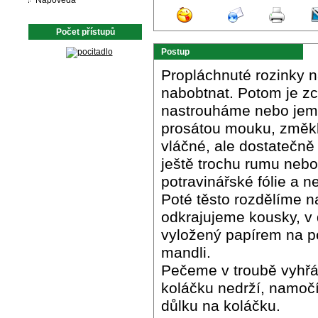
Nápověda
Počet přístupů
Postup
Propláchnuté rozinky 
nabobtnat. Potom je 
nastrouháme nebo jem
prosátou mouku, změklý
vláčné, ale dostatečně 
ještě trochu rumu nebo
potravinářské fólie a 
Poté těsto rozdělíme n
odkrajujeme kousky, v 
vyložený papírem na 
mandli.
Pečeme v troubě vyhřá
koláčku nedrží, namoč
důlku na koláčku.