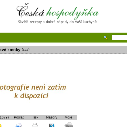
Česká hospodyňka
ové kostky
(cas)
(1679)
Poslat
Tisk
Názory
Moje