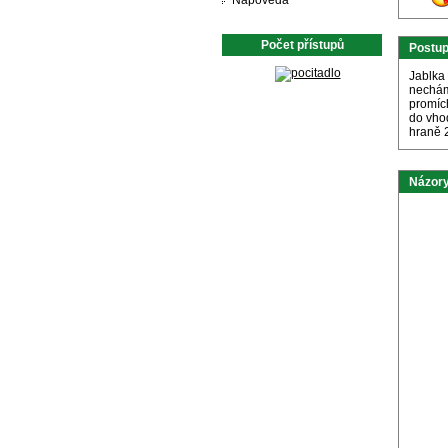
Nápověda
Počet přístupů
Postu
Jablka
nechám
promíc
do vho
hraně 
Názory