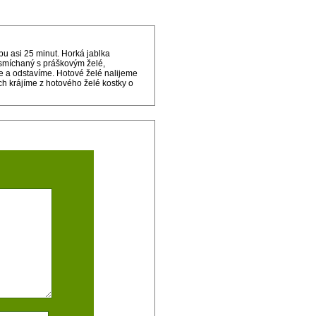
u asi 25 minut. Horká jablka
smíchaný s práškovým želé,
e a odstavíme. Hotové želé nalijeme
 krájíme z hotového želé kostky o