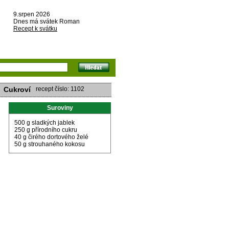
9.srpen 2026
Dnes má svátek Roman
Recept k svátku
Cukroví
recept číslo: 1102
Suroviny
500 g sladkých jablek
250 g přírodního cukru
40 g čirého dortového želé
50 g strouhaného kokosu