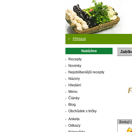
Přihlásit
Nabízíme
Jablk
Recepty
Novinky
Nejoblíbenější recepty
Názory
Hledání
Menu
Články
Blog
Obchůdek s tričky
Anketa
Boduj! 
Odkazy