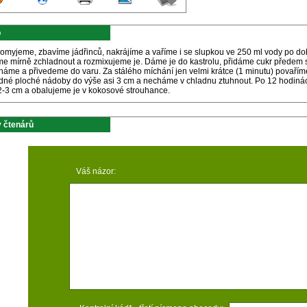
p
 omyjeme, zbavíme jádřinců, nakrájíme a vaříme i se slupkou ve 250 ml vody po dob
e mírně zchladnout a rozmixujeme je. Dáme je do kastrolu, přidáme cukr předem 
háme a přivedeme do varu. Za stálého míchání jen velmi krátce (1 minutu) povařím
dné ploché nádoby do výše asi 3 cm a necháme v chladnu ztuhnout. Po 12 hodinách
2-3 cm a obalujeme je v kokosové strouhance.
 čtenárů
Váš názor: