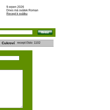
9.srpen 2026
Dnes má svátek Roman
Recept k svátku
Cukroví
recept číslo: 1102