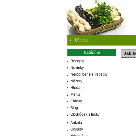
Přihlásit
Nabízíme
Jablk
Recepty
Novinky
Nejoblíbenější recepty
Názory
Hledání
Menu
Články
Blog
Obchůdek s tričky
Anketa
Odkazy