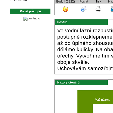
Nápověda
Boduj! (1922)
Poslat
Tisk
Ná
Počet přístupů
Postup
Ve vodní lázni rozpust
postupně rozklepneme 
až do úplného zhoustu
děláme kuličky. Na ob
ořechy. Vytvoříme tím 
oboje skvěle.
Uchovávám samozřejm
Názory čtenárů
Váš názor: