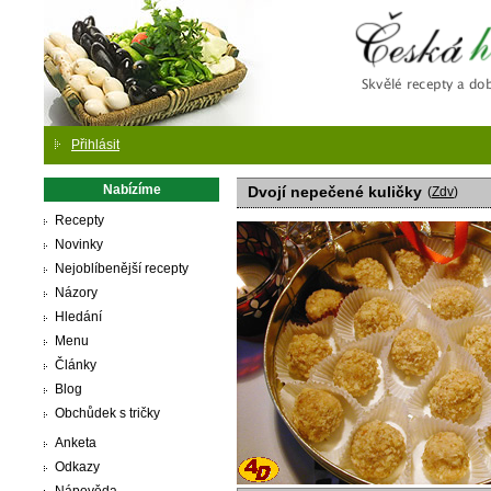
Česká
Přihlásit
Nabízíme
Dvojí nepečené kuličky
(
Zdv
)
Recepty
Novinky
Nejoblíbenější recepty
Názory
Hledání
Menu
Články
Blog
Obchůdek s tričky
Anketa
Odkazy