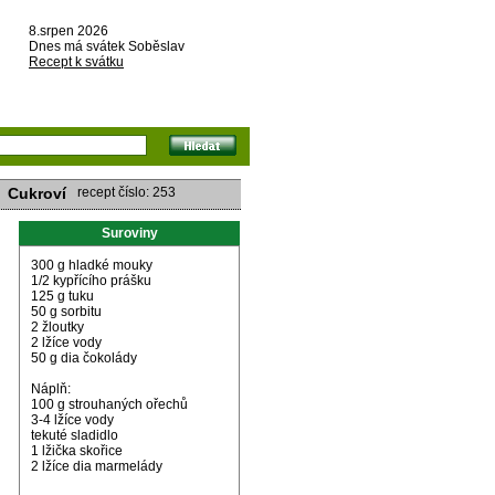
8.srpen 2026
Dnes má svátek Soběslav
Recept k svátku
Cukroví
recept číslo: 253
Suroviny
300 g hladké mouky
1/2 kypřícího prášku
125 g tuku
50 g sorbitu
2 žloutky
2 lžíce vody
50 g dia čokolády
Náplň:
100 g strouhaných ořechů
3-4 lžíce vody
tekuté sladidlo
1 lžička skořice
2 lžíce dia marmelády