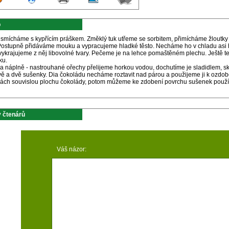
p
smícháme s kypřícím práškem. Změklý tuk utřeme se sorbitem, přimícháme žloutk
Postupně přidáváme mouku a vypracujeme hladké těsto. Necháme ho v chladu asi h
 vykrajujeme z něj libovolné tvary. Pečeme je na lehce pomaštěném plechu. Ještě 
ku.
va náplně - nastrouhané ořechy přelijeme horkou vodou, dochutíme je sladidlem, s
vě a dvě sušenky. Dia čokoládu necháme roztavit nad párou a použijeme ji k ozdob
ách souvislou plochu čokolády, potom můžeme ke zdobení povrchu sušenek použít
 čtenárů
Váš názor: