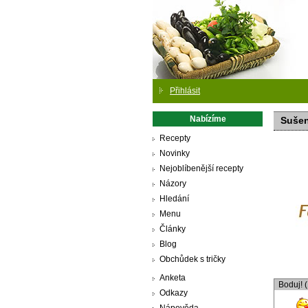
Přihlásit
Nabízíme
Sušen
Recepty
Novinky
Nejoblíbenější recepty
Názory
Hledání
Menu
Články
Blog
Obchůdek s tričky
Anketa
Boduj! 
Odkazy