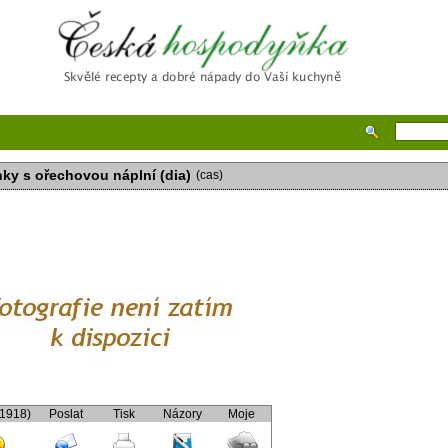
Česká hospodyňka
ky s ořechovou náplní (dia)
(cas)
(1918)
Poslat
Tisk
Názory
Moje