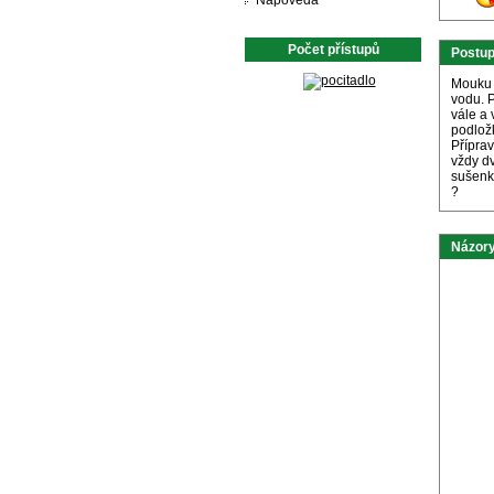
Nápověda
Počet přístupů
Postu
Mouku 
vodu. 
vále a
podlož
Přípra
vždy d
sušenk
?
Názory