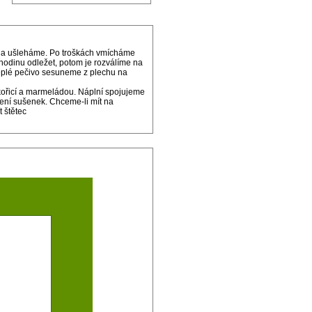
y a ušleháme. Po troškách vmícháme
odinu odležet, potom je rozválíme na
teplé pečivo sesuneme z plechu na
kořicí a marmeládou. Náplní spojujeme
ení sušenek. Chceme-li mít na
 štětec