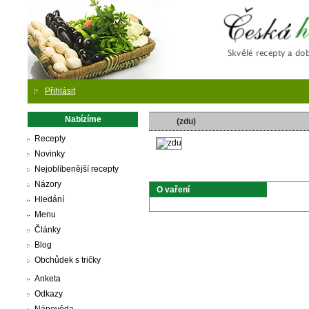
Česká
Přihlásit
Nabízíme
(zdu)
Recepty
Novinky
Nejoblíbenější recepty
Názory
O vaření
Hledání
Menu
Články
Blog
Obchůdek s tričky
Anketa
Odkazy