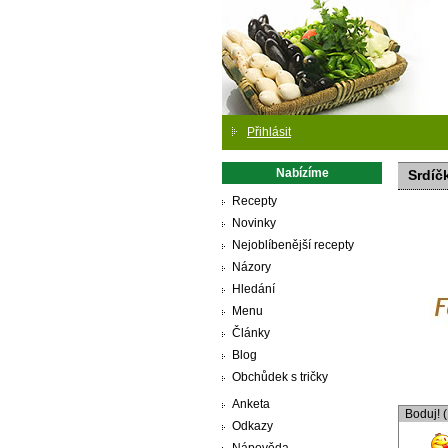
Přihlásit
Nabízíme
Srdíč
Recepty
Novinky
Nejoblíbenější recepty
Názory
Hledání
Menu
Články
Blog
Obchůdek s tričky
Anketa
Boduj! 
Odkazy