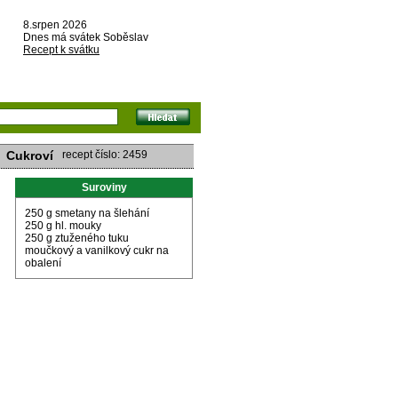
8.srpen 2026
Dnes má svátek Soběslav
Recept k svátku
Cukroví
recept číslo: 2459
Suroviny
250 g smetany na šlehání
250 g hl. mouky
250 g ztuženého tuku
moučkový a vanilkový cukr na
obalení