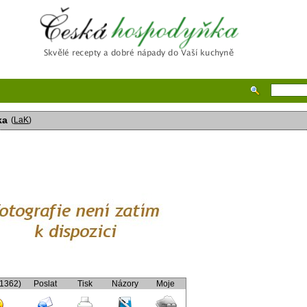
Česká hospodyňka
ka
(
LaK
)
(1362)
Poslat
Tisk
Názory
Moje