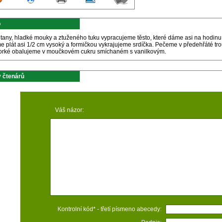
p
tany, hladké mouky a ztuženého tuku vypracujeme těsto, které dáme asi na hodin
e plát asi 1/2 cm vysoký a formičkou vykrajujeme srdíčka. Pečeme v předehřáté tro
horké obalujeme v moučkovém cukru smíchaném s vanilkovým.
 čtenárů
Váš názor:
Kontrolní kód* - třetí písmeno abecedy: