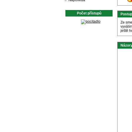
Nápověda
Počet přístupů
Postu
Ze sme
vyválím
ještě 
Názory