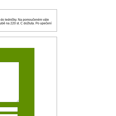
u do ledničky. Na pomoučeném vále
ubě na 220 st. C dožluta. Po upečení