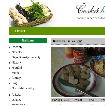
Česká
Přihlásit
Nabízíme
Krém ze Salka
(
Bag
)
Recepty
Novinky
Nejoblíbenější recepty
Názory
Hledání
Menu
Články
Blog
Obchůdek s tričky
Anketa
Odkazy
Boduj! (1753)
Poslat
Tisk
Ná