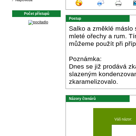
Nápověda
Počet přístupů
Postup
Salko a změklé máslo 
mleté ořechy a rum. T
můžeme použít při pří
Poznámka:
Dnes se již prodává z
slazeným kondenzovan
zkaramelizovalo.
Názory čtenárů
Váš názor: