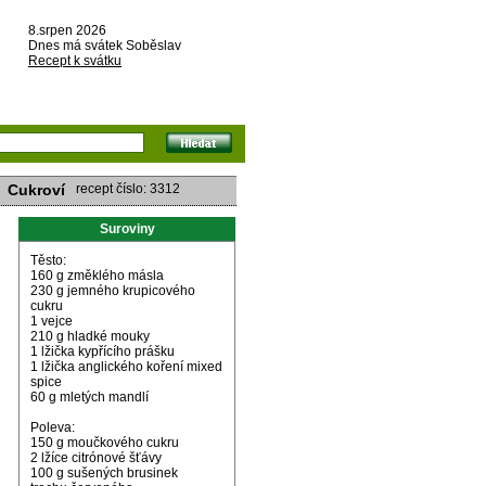
8.srpen 2026
Dnes má svátek Soběslav
Recept k svátku
Cukroví
recept číslo: 3312
Suroviny
Těsto:
160 g změklého másla
230 g jemného krupicového
cukru
1 vejce
210 g hladké mouky
1 lžička kypřícího prášku
1 lžička anglického koření mixed
spice
60 g mletých mandlí
Poleva:
150 g moučkového cukru
2 lžíce citrónové šťávy
100 g sušených brusinek