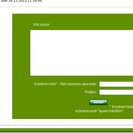
la dne 16.12.2013 21:34:46
Váš názor:
Kontrolní kód* - třetí písmeno abecedy:
Podpis:
* Kontrolní kó
ochrana proti "spam robotům".