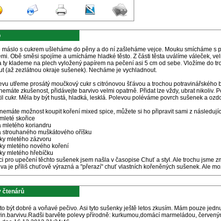
p
 máslo s cukrem ušleháme do pěny a do ní zašleháme vejce. Mouku smícháme s p
i. Obě směsi spojíme a umícháme hladké těsto. Z části těsta uválíme váleček, vel
a ty klademe na plech vyložený papírem na pečení asi 5 cm od sebe. Vložíme do tr
ut (až zezlátnou okraje sušenek). Necháme je vychladnout.
vu utřeme prosátý moučkový cukr s citrónovou šťávou a trochou potravinářského ba
emáte zkušenost, přidávejte barvivo velmi opatrně. Přidat lze vždy, ubrat nikoliv. P
til cukr. Měla by být hustá, hladká, lesklá. Polevou poléváme povrch sušenek a oz
emáte možnost koupit koření mixed spice, můžete si ho připravit sami z následujíc
 mleté skořice
a mletého koriandru
ka strouhaného muškátového oříšku
čky mletého zázvoru
čky mletého nového koření
čky mletého hřebíčku
ci pro upečení těchto sušenek jsem našla v časopise Chuť a styl. Ale trochu jsme 
va je příliš chuťově výrazná a "přerazí" chuť vlastních kořeněných sušenek. Ale mož
 čtenárů
to být dobré a voňavé pečivo. Asi tyto sušenky ještě letos zkusím. Mám pouze jedn
vin.barvivu.Radši barvěte polevy přírodně: kurkumou,domácí marmeládou, červený