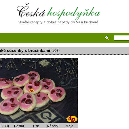
Česká hospodyňka
cké sušenky s brusinkami
(
vde
)
(1188)
Poslat
Tisk
Názory
Moje