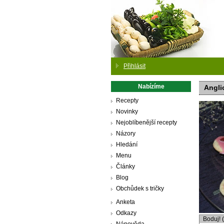
Přihlásit
Nabízíme
Angli
Recepty
Novinky
Nejoblíbenější recepty
Názory
Hledání
Menu
Články
Blog
Obchůdek s tričky
Anketa
Odkazy
Boduj! 