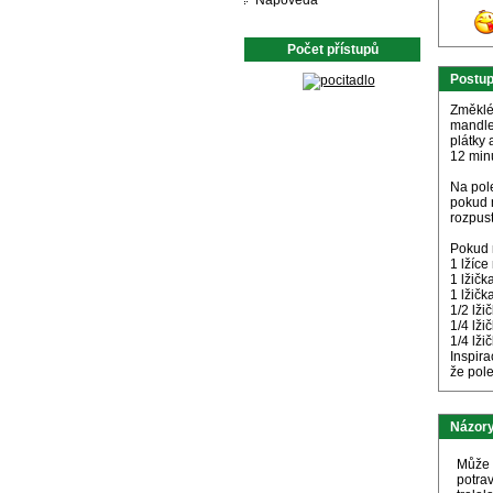
Nápověda
Počet přístupů
Postu
Změklé
mandlem
plátky 
12 min
Na pole
pokud n
rozpus
Pokud n
1 lžíce
1 lžičk
1 lžič
1/2 lži
1/4 lži
1/4 lži
Inspira
že pole
Názory
Může 
potra