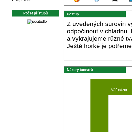
Nápověda
Počet přístupů
Postup
Z uvedených surovin v
odpočinout v chladnu.
a vykrajujeme různé tva
Ještě horké je potře
Názory čtenárů
Váš názor: