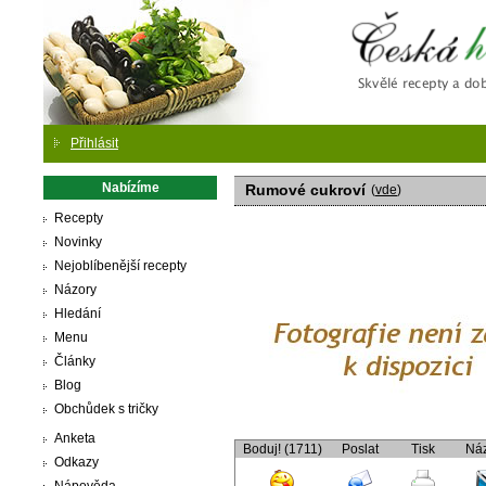
Česká
Přihlásit
Nabízíme
Rumové cukroví
(
vde
)
Recepty
Novinky
Nejoblíbenější recepty
Názory
Hledání
Menu
Články
Blog
Obchůdek s tričky
Anketa
Boduj! (1711)
Poslat
Tisk
Ná
Odkazy