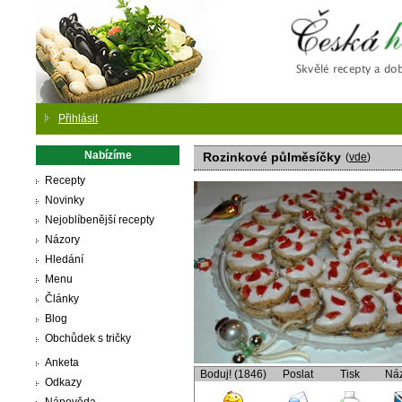
Česká
Přihlásit
Nabízíme
Rozinkové půlměsíčky
(
vde
)
Recepty
Novinky
Nejoblíbenější recepty
Názory
Hledání
Menu
Články
Blog
Obchůdek s tričky
Anketa
Boduj! (1846)
Poslat
Tisk
Ná
Odkazy