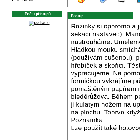
Nápověda
Počet přístupů
Postup
Rozinky si opereme a 
sekací nástavec). Man
nastrouháme. Umeleme 
Hladkou mouku smíchá
(používám sušenou), p
hřebíček a skořici. Tě
vypracujeme. Na pomou
formičkou vykrájíme p
pomaštěným papírem na
bleděrůžova. Během peč
ji kulatým nožem na up
na plechu. Teprve kdy
Poznámka:
Lze použít také hotovo