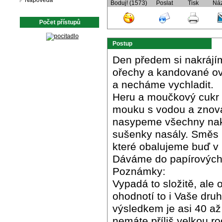
Nápověda
Boduj! (1573)
Poslat
Tisk
Ná
Počet přístupů
Postup
Den předem si nakrájí
ořechy a kandované ov
a necháme vychladit.
Heru a moučkový cukr 
mouku s vodou a znov
nasypeme všechny nak
sušenky nasály. Směs n
které obalujeme buď v
Dáváme do papírových
Poznámky:
Vypadá to složitě, ale
ohodnotí to i Vaše dru
výsledkem je asi 40 až
nemáte příliš velkou r