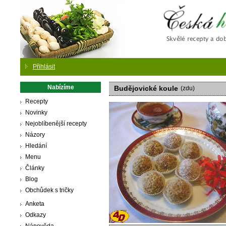
Česká
Přihlásit
Nabízíme
Budějovické koule
(zdu)
Recepty
Novinky
Nejoblíbenější recepty
Názory
Hledání
Menu
Články
Blog
Obchůdek s tričky
Anketa
Odkazy