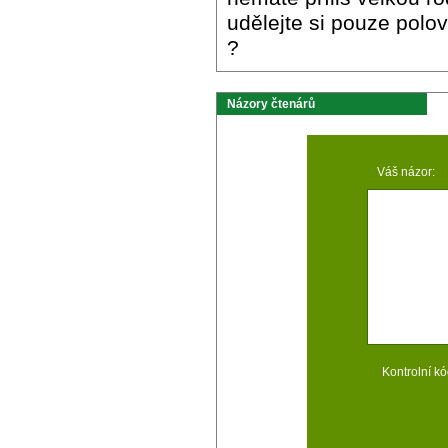
udělejte si pouze polov
?
Názory čtenárů
Váš názor:
Kontrolní kó