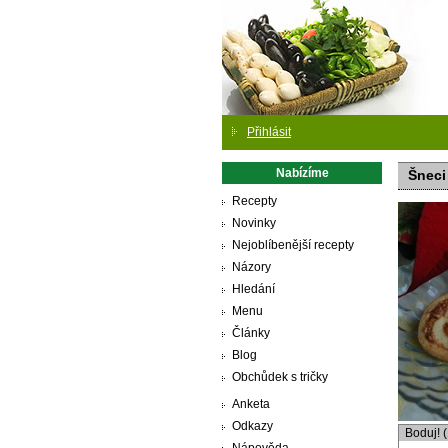
Přihlásit
Nabízíme
Šneci
Recepty
Novinky
Nejoblíbenější recepty
Názory
Hledání
Menu
Články
Blog
Obchůdek s tričky
Anketa
Odkazy
Boduj! 