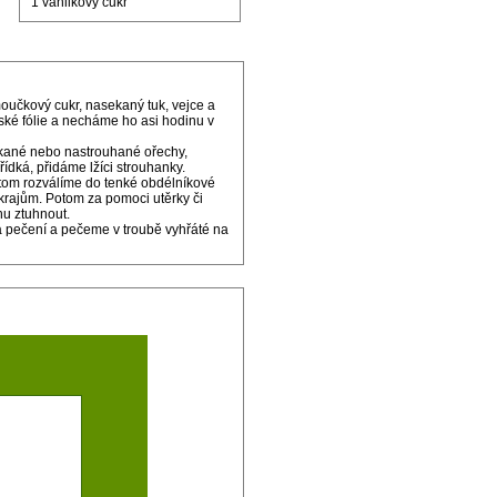
1 vanilkový cukr
oučkový cukr, nasekaný tuk, vejce a
ské fólie a necháme ho asi hodinu v
ekané nebo nastrouhané ořechy,
ídká, přidáme lžíci strouhanky.
potom rozválíme do tenké obdélníkové
krajům. Potom za pomoci utěrky či
nu ztuhnout.
a pečení a pečeme v troubě vyhřáté na