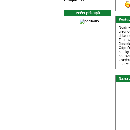
Nápověda
Počet přístupů
Postu
Nejdří
citrón
chladn
Zatím 
žloutek
Odpočat
placky
potravi
Ostrým
180 st.
Názory