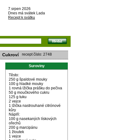
7.srpen 2026
Dnes má svátek Lada
Recept k svátku
Cukroví
recept číslo: 2748
Suroviny
Těsto:
250 g špaldové mouky
100 g hladké mouky
1 rovná lžička prášku do pečiva
50 g moučkového cukru
125 g tuku
2 vejce
1 lžička nastrouhané citrónové
kůry
Náplň:
100 g nasekaných lískových
ořechů
200 g marcipánu
1 žloutek
1 vejce