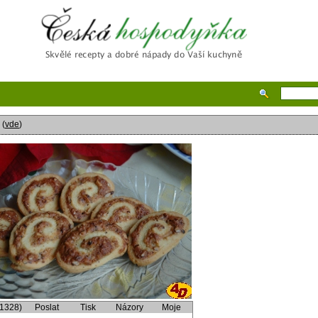
Česká hospodyňka
(
vde
)
(1328)
Poslat
Tisk
Názory
Moje