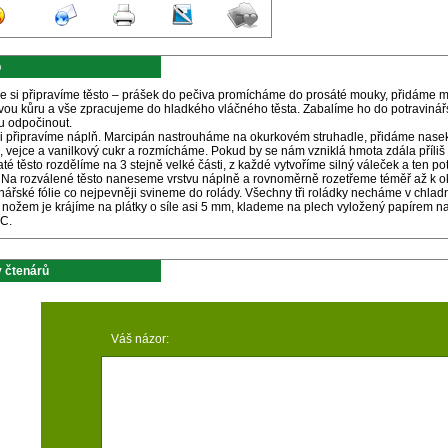
p
ve si připravíme těsto – prášek do pečiva promícháme do prosáté mouky, přidáme m
ovou kůru a vše zpracujeme do hladkého vláčného těsta. Zabalíme ho do potravinář
u odpočinout.
si připravíme náplň. Marcipán nastrouháme na okurkovém struhadle, přidáme nas
, vejce a vanilkový cukr a rozmícháme. Pokud by se nám vzniklá hmota zdála příliš ř
é těsto rozdělíme na 3 stejně velké části, z každé vytvoříme silný váleček a ten 
. Na rozválené těsto naneseme vrstvu náplně a rovnoměrně rozetřeme téměř až k o
nářské fólie co nejpevněji svineme do rolády. Všechny tři roládky necháme v chlad
 nožem je krájíme na plátky o síle asi 5 mm, klademe na plech vyložený papírem n
 C.
 čtenárů
Váš názor: