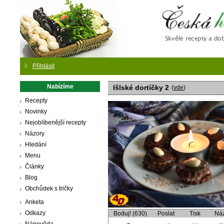
Česká
Přihlásit
Nabízíme
Išlské dortíčky 2
(
vde
)
Recepty
Novinky
Nejoblíbenější recepty
Názory
Hledání
Menu
Články
Blog
Obchůdek s tričky
Anketa
Odkazy
Boduj! (630)
Poslat
Tisk
Ná