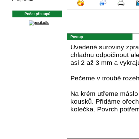
Nápověda
Počet přístupů
Postup
Uvedené suroviny zpra
chladnu odpočinout ale
asi 2 až 3 mm a vykra
Pečeme v troubě rozehř
Na krém utřeme másl
kousků. Přidáme ořec
kolečka. Povrch potře