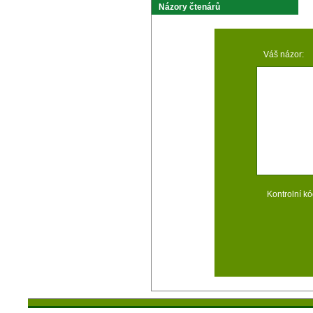
Názory čtenárů
Váš názor:
Kontrolní kó