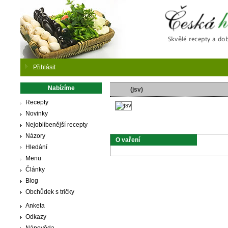
Česká
Přihlásit
Nabízíme
(jsv)
Recepty
Novinky
Nejoblíbenější recepty
Názory
O vaření
Hledání
Menu
Články
Blog
Obchůdek s tričky
Anketa
Odkazy