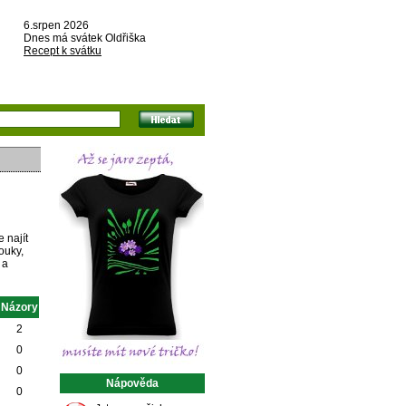
6.srpen 2026
Dnes má svátek Oldřiška
Recept k svátku
 najít
ouky,
 a
Názory
2
0
0
Nápověda
0