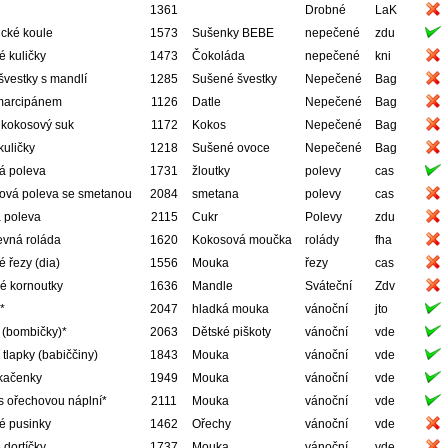
1361
Drobné
LaK
ické koule
1573
Sušenky BEBE
nepečené
zdu
 kuličky
1473
Čokoláda
nepečené
kni
vestky s mandlí
1285
Sušené švestky
Nepečené
Bag
 marcipánem
1126
Datle
Nepečené
Bag
 kokosový suk
1172
Kokos
Nepečené
Bag
uličky
1218
Sušené ovoce
Nepečené
Bag
á poleva
1731
žloutky
polevy
cas
ová poleva se smetanou
2084
smetana
polevy
cas
 poleva
2115
Cukr
Polevy
zdu
evná roláda
1620
Kokosová moučka
rolády
fha
 řezy (dia)
1556
Mouka
řezy
cas
é kornoutky
1636
Mandle
Sváteční
Zdv
*
2047
hladká mouka
vánoční
jto
y (bombičky)*
2063
Dětské piškoty
vánoční
vde
tlapky (babiččiny)
1843
Mouka
vánoční
vde
kačenky
1949
Mouka
vánoční
vde
s ořechovou náplní*
2111
Mouka
vánoční
vde
é pusinky
1462
Ořechy
vánoční
vde
 dortíčky
1737
Mouka
vánoční
vde