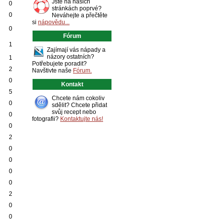
Jste na našich
0
stránkách poprvé?
0
Neváhejte a přečtěte
si
nápovědu...
0
Fórum
1
Zajímají vás nápady a
názory ostatních?
1
Potřebujete poradit?
2
Navštivte naše
Fórum.
0
Kontakt
5
Chcete nám cokoliv
0
sdělit? Chcete přidat
svůj recept nebo
0
fotografii?
Kontaktujte nás!
0
2
0
0
0
0
2
0
0