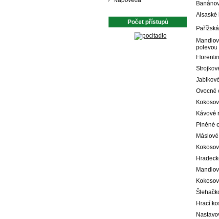
Nápověda
Banánov
Alsaské 
Počet přístupů
Pařížská
Mandlov
polevou
Florenti
Strojkov
Jablkové
Ovocné 
Kokosov
Kávové r
Plněné 
Máslové
Kokosov
Hradeck
Mandlov
Kokosové
Šlehačk
Hrací ko
Nastavov