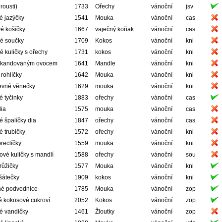
rousti)
1733
Ořechy
vánoční
jsv
é jazýčky
1541
Mouka
vánoční
cas
é košíčky
1667
vaječný koňak
vánoční
cas
é součky
1709
Kokos
vánoční
kni
 kuličky s ořechy
1731
kokos
vánoční
kni
 kandovaným ovocem
1641
Mandle
vánoční
kni
rohlíčky
1642
Mouka
vánoční
kni
evné věnečky
1629
mouka
vánoční
kni
 tyčinky
1883
ořechy
vánoční
cas
dia
1575
mouka
vánoční
cas
 špalíčky dia
1847
ořechy
vánoční
cas
 trubičky
1572
ořechy
vánoční
kni
reclíčky
1559
mouka
vánoční
kni
vé kuličky s mandlí
1588
ořechy
vánoční
sou
růžičky
1577
Mouka
vánoční
kni
šátečky
1909
kokos
vánoční
kni
é podvodnice
1785
Mouka
vánoční
zop
é kokosové cukroví
2052
Kokos
vánoční
zop
é vandičky
1461
Žloutky
vánoční
zop