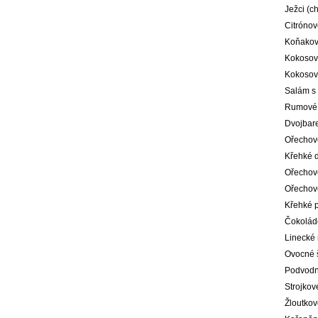
Ježci (ch
Citrónov
Koňakov
Kokosov
Kokosové
Salám s
Rumové 
Dvojbar
Ořechové
Křehké 
Ořechové
Ořechové
Křehké p
Čokoládo
Linecké 
Ovocné 
Podvodn
Strojkov
Žloutkov