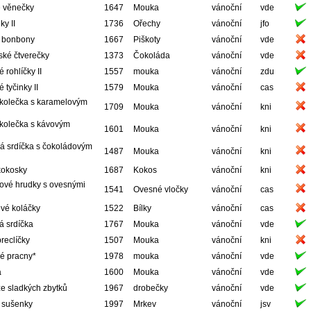
é věnečky
1647
Mouka
vánoční
vde
y II
1736
Ořechy
vánoční
jfo
 bonbony
1667
Piškoty
vánoční
vde
ské čtverečky
1373
Čokoláda
vánoční
vde
 rohlíčky II
1557
mouka
vánoční
zdu
 tyčinky II
1579
Mouka
vánoční
cas
 kolečka s karamelovým
1709
Mouka
vánoční
kni
 kolečka s kávovým
1601
Mouka
vánoční
kni
á srdíčka s čokoládovým
1487
Mouka
vánoční
kni
kokosky
1687
Kokos
vánoční
kni
ové hrudky s ovesnými
1541
Ovesné vločky
vánoční
cas
i
vé koláčky
1522
Bílky
vánoční
cas
á srdíčka
1767
Mouka
vánoční
vde
reclíčky
1507
Mouka
vánoční
kni
é pracny*
1978
mouka
vánoční
vde
a
1600
Mouka
vánoční
vde
ze sladkých zbytků
1967
drobečky
vánoční
vde
 sušenky
1997
Mrkev
vánoční
jsv