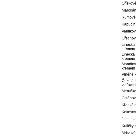
Oříškov
Marokánk
Rumové
Kapucín
Vanilkové
Ořechové
Linecká
krémem
Linecká
krémem
Mandlov
krémem
Plněné 
Čokolád
vločkam
Meruňko
Citrónov
Křehké p
Kokosov
Jatelink
Kuličky 
Mrkvové