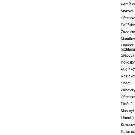
Perníčk
Makové 
Ořechov
Pařížské
Zázvoro
Mandlov
Linecké 
rozhlasu
Slepovan
Kokosky
Pudinkov
Rozinkov
Šneci
Zázvorky 
Ořechové
Plněné 
Masaryk
Linecké 
Kokosov
Išlské do