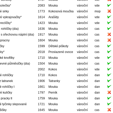
kolečka*
2083
Mouka
vánoční
vde
 sirky
1773
Kokosová moučka
vánoční
mop
é vykrajovačky*
1614
Arašídy
vánoční
vde
reclíčky*
1423
Mouka
vánoční
vde
 rohlíčky (dia)
1636
Mouka
vánoční
cas
s ořechovou náplní (dia)
1917
Mouka
vánoční
cas
 pracny
1604
Mouka
vánoční
cas
ičky
1599
Dětské piškoty
vánoční
cas
ky*
2018
Proslazené ovoce
vánoční
cas
ké knoflíky
1710
Mouka
vánoční
vde
evné půlměsíčky (dia)
1504
Mouka
vánoční
cas
2002
Kokos
vánoční
vde
 rohlíčky
1710
Kokos
vánoční
dan
z tatranek
1906
Tatranky
vánoční
dan
 rohlíčky I
1661
Mouka
vánoční
dan
é kuličky
1797
Perník
vánoční
dan
pracky II
1759
Mouka
vánoční
dan
é tyčinky slepované
1721
Mouka
vánoční
dan
šišky
1645
Mouka
vánoční
cas