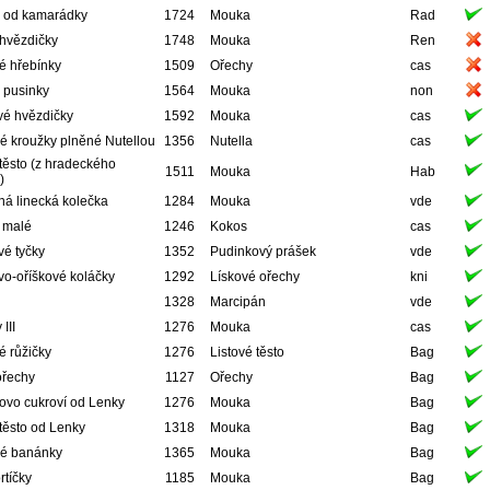
y od kamarádky
1724
Mouka
Rad
hvězdičky
1748
Mouka
Ren
é hřebínky
1509
Ořechy
cas
 pusinky
1564
Mouka
non
vé hvězdičky
1592
Mouka
cas
é kroužky plněné Nutellou
1356
Nutella
cas
těsto (z hradeckého
1511
Mouka
Hab
)
á linecká kolečka
1284
Mouka
vde
 malé
1246
Kokos
cas
é tyčky
1352
Pudinkový prášek
vde
o-oříškové koláčky
1292
Lískové ořechy
kni
1328
Marcipán
vde
III
1276
Mouka
cas
 růžičky
1276
Listové těsto
Bag
ořechy
1127
Ořechy
Bag
ovo cukroví od Lenky
1276
Mouka
Bag
těsto od Lenky
1318
Mouka
Bag
é banánky
1365
Mouka
Bag
rtíčky
1185
Mouka
Bag