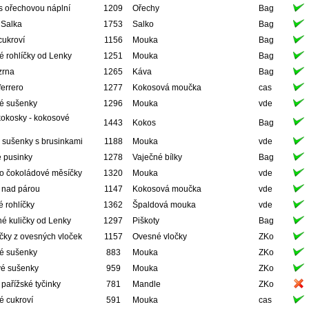
s ořechovou náplní
1209
Ořechy
Bag
 Salka
1753
Salko
Bag
cukroví
1156
Mouka
Bag
é rohlíčky od Lenky
1251
Mouka
Bag
zrna
1265
Káva
Bag
errero
1277
Kokosová moučka
cas
vé sušenky
1296
Mouka
vde
kokosky - kokosové
1443
Kokos
Bag
 sušenky s brusinkami
1188
Mouka
vde
 pusinky
1278
Vaječné bílky
Bag
o čokoládové měsíčky
1320
Mouka
vde
 nad párou
1147
Kokosová moučka
vde
 rohlíčky
1362
Špaldová mouka
vde
é kuličky od Lenky
1297
Piškoty
Bag
čky z ovesných vloček
1157
Ovesné vločky
ZKo
vé sušenky
883
Mouka
ZKo
vé sušenky
959
Mouka
ZKo
 pařížské tyčinky
781
Mandle
ZKo
é cukroví
591
Mouka
cas