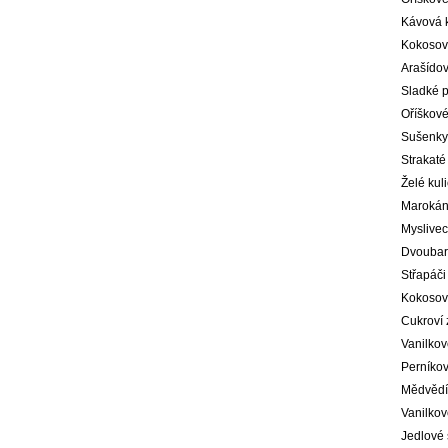
Kávová 
Kokosové
Arašídov
Sladké p
Oříškové
Sušenky 
Strakaté
Želé kul
Marokán
Myslivec
Dvoubar
Střapáči
Kokosové
Cukroví 
Vanilkové
Perníkov
Mědvědí 
Vanilkov
Jedlové 