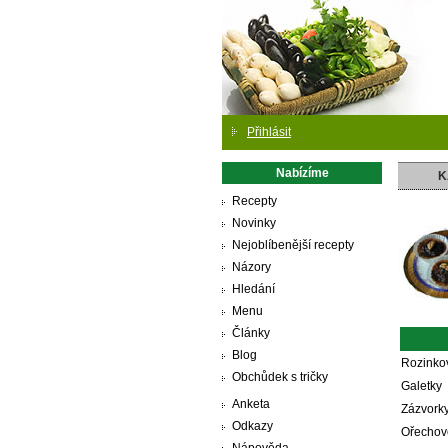
Přihlásit
Nabízíme
K
Recepty
Novinky
Nejoblíbenější recepty
Názory
Hledání
Menu
Články
Blog
Rozinko
Obchůdek s tričky
Galetky
Anketa
Zázvork
Odkazy
Ořechov