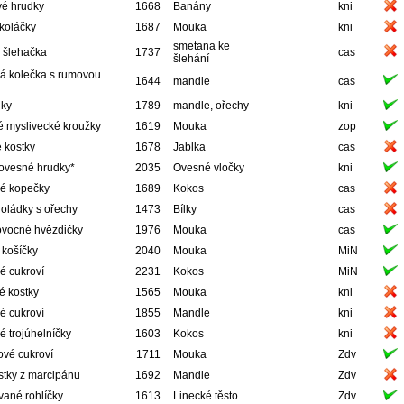
é hrudky
1668
Banány
kni
koláčky
1687
Mouka
kni
smetana ke
 šlehačka
1737
cas
šlehání
á kolečka s rumovou
1644
mandle
cas
nky
1789
mandle, ořechy
kni
é myslivecké kroužky
1619
Mouka
zop
 kostky
1678
Jablka
cas
ovesné hrudky*
2035
Ovesné vločky
kni
é kopečky
1689
Kokos
cas
oládky s ořechy
1473
Bílky
cas
ovocné hvězdičky
1976
Mouka
cas
 košíčky
2040
Mouka
MiN
é cukroví
2231
Kokos
MiN
é kostky
1565
Mouka
kni
é cukroví
1855
Mandle
kni
 trojúhelníčky
1603
Kokos
kni
ové cukroví
1711
Mouka
Zdv
stky z marcipánu
1692
Mandle
Zdv
ané rohlíčky
1613
Linecké těsto
Zdv