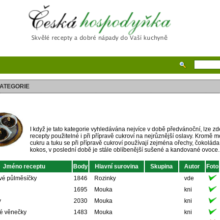
Česká hospodyňka
ATEGORIE
I když je tato kategorie vyhledávána nejvíce v době předvánoční, lze zde
recepty použitelné i při přípravě cukroví na nejrůznější oslavy. Kromě m
cukru a tuku se při přípravě cukroví používají zejména ořechy, čokoláda
kokos, v poslední době je stále oblíbenější sušené a kandované ovoce.
Jméno receptu
Body
Hlavní surovina
Skupina
Autor
Foto
vé půlměsíčky
1846
Rozinky
vde
1695
Mouka
kni
y
2030
Mouka
kni
é věnečky
1483
Mouka
kni