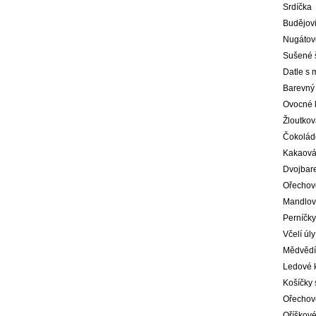
Srdíčka
Budějov
Nugátové
Sušené š
Datle s
Barevný
Ovocné k
Žloutkov
Čokolád
Kakaová
Dvojbar
Ořechové
Mandlov
Perníčky
Včelí úl
Mědvědí 
Ledové 
Košíčky 
Ořechov
Oříškové