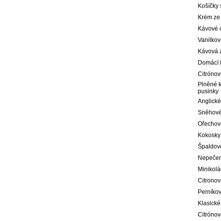
Košíčky 
Krém ze
Kávové 
Vanilkov
Kávová 
Domácí f
Citróno
Plněné 
pusinky
Anglické
Sněhové
Ořechov
Kokosky
Špaldové
Nepečen
Minikolá
Citrono
Perníko
Klasické
Citrónov