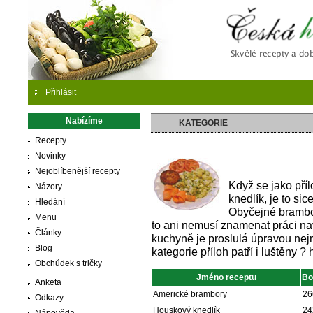
Česká
Přihlásit
Nabízíme
KATEGORIE
Recepty
Novinky
Nejoblíbenější recepty
Když se jako pří
Názory
knedlík, je to si
Hledání
Obyčejné brambo
Menu
to ani nemusí znamenat práci nav
Články
kuchyně je proslulá úpravou nej
Blog
kategorie příloh patří i luštěny ?
Obchůdek s tričky
Jméno receptu
Bo
Anketa
Americké brambory
26
Odkazy
Houskový knedlík
24