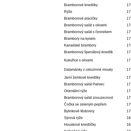
Bramborové knedlíky
17
Rýže
17
Bramborové placičky
17
Bramborový salát s olivami
17
Bramborový salát s česnekem
17
Brambory na kyselo
17
Kanadské brambory
17
Bramborový špenátový knedlík
17
Kukuřice s olivami
17
Dalamánky z celozrnné mouky
17
Jarní žemlové knedlíky
17
Bramborový salát Palivec
17
Orientální rýže
17
Bramborový salát znouzecnost
17
Čočka se zeleným pepřem
17
Bylinkové těstoviny
17
Sýrová rýže
16
Houskové knedlíčky
16