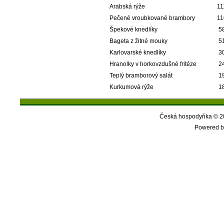
Arabská rýže
11
Pečené vroubkované brambory
11
Špekové knedlíky
5
Bageta z žitné mouky
5
Karlovarské knedlíky
3
Hranolky v horkovzdušné fritéze
2
Teplý bramborový salát
1
Kurkumová rýže
1
Česká hospodyňka © 20
Powered b