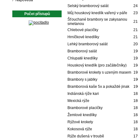
Nápověda
Selský bramborový salát
24
Můj houskový knedlík vařený v páře
23
Počet přístupů
Šťouchané brambory se zakysanou
21
smetanou
Chlebové placičky
21
Hrníčkové knedlíky
21
Lehký bramborový salát
20
Bramborový salát
19
Chlupaté knedlíky
19
Houskový knedlík (pro začátečníky)
19
Bramborové krokety s uzeným masem
19
Brambory s jablky
19
Bramborová kaše 5x a pokaždé jinak
19
Indiánská rýže kari
18
Mexická rýže
18
Bramborové placičky
18
Žemlové knedlíky
18
Rýžové krokety
18
Kokosová rýže
18
Rýže dušená v troubě
17