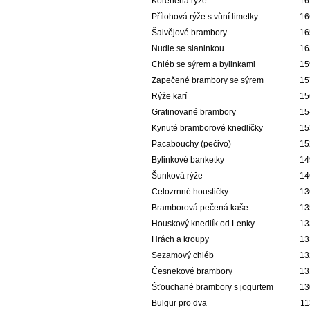
Kořeněná rýže
16
Přílohová rýže s vůní limetky
16
Šalvějové brambory
16
Nudle se slaninkou
16
Chléb se sýrem a bylinkami
15
Zapečené brambory se sýrem
15
Rýže karí
15
Gratinované brambory
15
Kynuté bramborové knedlíčky
15
Pacabouchy (pečivo)
15
Bylinkové banketky
14
Šunková rýže
14
Celozrnné houstičky
13
Bramborová pečená kaše
13
Houskový knedlík od Lenky
13
Hrách a kroupy
13
Sezamový chléb
13
Česnekové brambory
13
Šťouchané brambory s jogurtem
13
Bulgur pro dva
11