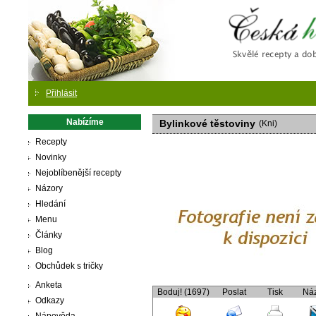
Česká
Přihlásit
Nabízíme
Bylinkové těstoviny
(Kni)
Recepty
Novinky
Nejoblíbenější recepty
Názory
Hledání
Menu
Články
Blog
Obchůdek s tričky
Anketa
Boduj! (1697)
Poslat
Tisk
Ná
Odkazy