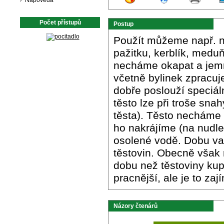
Nápověda
Počet přístupů
Postup
Použít můžeme např. ná
pažitku, kerblík, medu
necháme okapat a jem
včetně bylinek zpracuj
dobře poslouží speciál
těsto lze při troše sn
těsta). Těsto necháme 
ho nakrájíme (na nudle, 
osolené vodě. Dobu vař
těstovin. Obecně však 
dobu než těstoviny kup
pracnější, ale je to z
Názory čtenárů