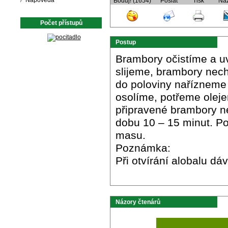
Nápověda
Boduj! (1654)
Poslat
Tisk
Ná
Počet přístupů
Postup
Brambory očistíme a u
slijeme, brambory nec
do poloviny nařízneme 
osolíme, potřeme oleje
připravené brambory ne
dobu 10 – 15 minut. Po
masu.
Poznámka:
Při otvírání alobalu d
Názory čtenárů