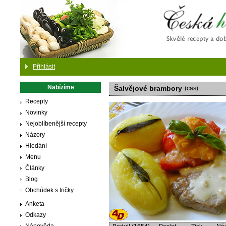
Česká
Přihlásit
Nabízíme
Šalvějové brambory
(cas)
Recepty
Novinky
Nejoblíbenější recepty
Názory
Hledání
Menu
Články
Blog
Obchůdek s tričky
Anketa
Odkazy