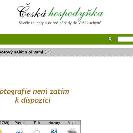
Česká hospodyňka
orový salát s olivami
(kni)
(1769)
Poslat
Tisk
Názory
Moje