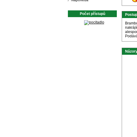
Nápověda
Počet přístupů
Postu
Brambo
nakráj
alespo
Podává
Názory