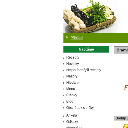
Přihlásit
Nabízíme
Bramb
Recepty
Novinky
Nejoblíbenější recepty
Názory
Hledání
Menu
Články
Blog
Obchůdek s tričky
Anketa
Boduj! 
Odkazy