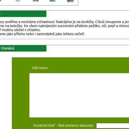
p
ry uvaříme a necháme zchladnout. Nakrájíme je na kostičky. Cibuli oloupeme a jem
íme na kolečka. Ke všem nakrájeným surovinám přidáme pažitku, sůl, pepř a olivo
ň hodinu uležet v chladnu.
me jako přílohu nebo i samostatně jako lehkou večeři.
 čtenárů
Váš názor:
Kontrolní kód* - třetí písmeno abecedy: