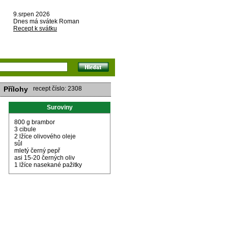
9.srpen 2026
Dnes má svátek Roman
Recept k svátku
Přílohy
recept číslo: 2308
Suroviny
800 g brambor
3 cibule
2 lžíce olivového oleje
sůl
mletý černý pepř
asi 15-20 černých oliv
1 lžíce nasekané pažitky