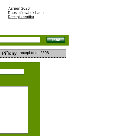
7.srpen 2026
Dnes má svátek Lada
Recept k svátku
Přílohy
recept číslo: 2308