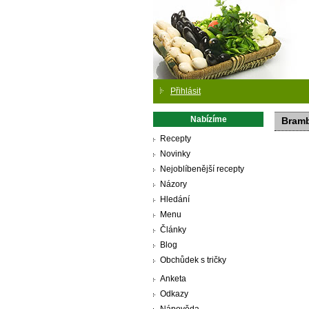
Přihlásit
Nabízíme
Bramb
Recepty
Novinky
Nejoblíbenější recepty
Názory
Hledání
Menu
Články
Blog
Obchůdek s tričky
Anketa
Odkazy