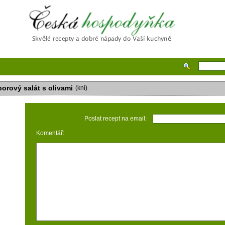
Česká hospodyňka
orový salát s olivami
(kni)
Poslat recept na email:
Komentář: