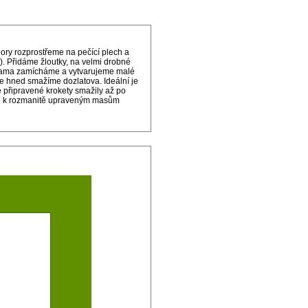
ry rozprostřeme na pečící plech a
. Přidáme žloutky, na velmi drobné
ukama zamícháme a vytvarujeme malé
je hned smažíme dozlatova. Ideální je
e připravené krokety smažily až po
ohou k rozmanitě upraveným masům