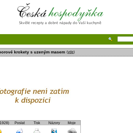
Česká hospodyňka
orové krokety s uzeným masem
(
vde
)
(1928)
Poslat
Tisk
Názory
Moje