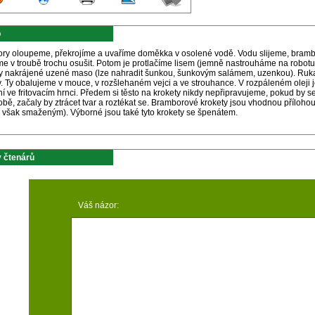
p
ry oloupeme, překrojíme a uvaříme doměkka v osolené vodě. Vodu slijeme, brambo
e v troubě trochu osušit. Potom je protlačíme lisem (jemně nastrouháme na robotu)
ky nakrájené uzené maso (lze nahradit šunkou, šunkovým salámem, uzenkou). R
. Ty obalujeme v mouce, v rozšlehaném vejci a ve strouhance. V rozpáleném oleji 
 ve fritovacím hrnci. Předem si těsto na krokety nikdy nepřipravujeme, pokud by s
době, začaly by ztrácet tvar a roztékat se. Bramborové krokety jsou vhodnou příl
v však smaženým). Výborné jsou také tyto krokety se špenátem.
 čtenárů
Váš názor: