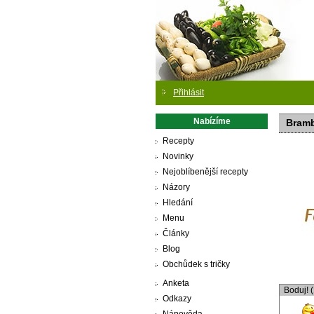
Přihlásit
Nabízíme
Bramb
Recepty
Novinky
Nejoblíbenější recepty
Názory
Hledání
Menu
Články
Blog
Obchůdek s tričky
Anketa
Boduj! 
Odkazy