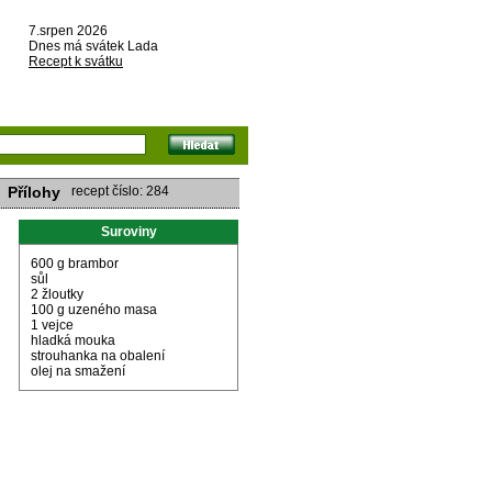
7.srpen 2026
Dnes má svátek Lada
Recept k svátku
Přílohy
recept číslo: 284
Suroviny
600 g brambor
sůl
2 žloutky
100 g uzeného masa
1 vejce
hladká mouka
strouhanka na obalení
olej na smažení