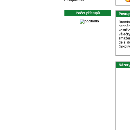
Nápověda
Počet přístupů
Postu
Brambo
nechám
kostič
válečky
smažení
delší 
(nikoli
Názory