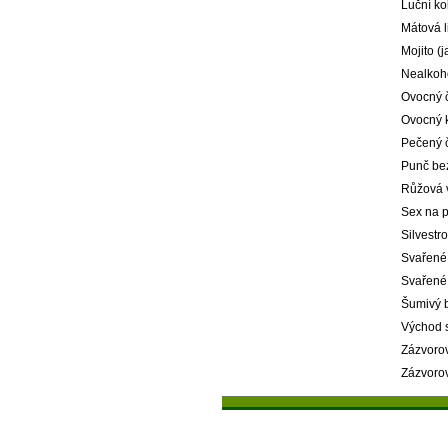
Luční ko
Mátová 
Mojito (
Nealkoh
Ovocný 
Ovocný 
Pečený 
Punč be
Růžová 
Sex na p
Silvestr
Svařené
Svařené 
Šumivý b
Východ 
Zázvorov
Zázvorov