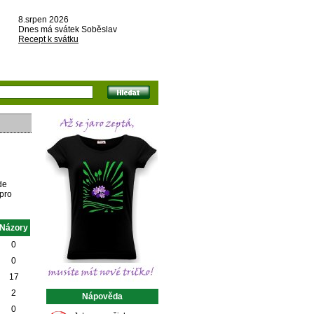
8.srpen 2026
Dnes má svátek Soběslav
Recept k svátku
de
 pro
Názory
0
0
17
2
Nápověda
0