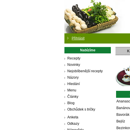
Přihlásit
Nabízíme
K
Recepty
Novinky
Nejoblíbenější recepty
Názory
Hledání
Menu
Články
Ananaso
Blog
Banánov
Obchůdek s tričky
Bavorák
Anketa
Bejlíz
Odkazy
Bezinkov