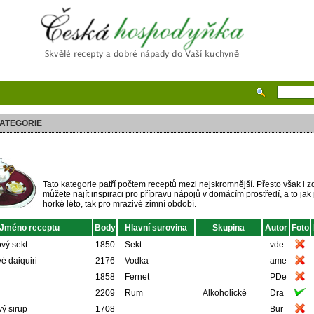
Česká hospodyňka
ATEGORIE
Tato kategorie patří počtem receptů mezi nejskromnější. Přesto však i z
můžete najít inspiraci pro přípravu nápojů v domácím prostředí, a to jak
horké léto, tak pro mrazivé zimní období.
Jméno receptu
Body
Hlavní surovina
Skupina
Autor
Foto
vý sekt
1850
Sekt
vde
é daiquiri
2176
Vodka
ame
1858
Fernet
PDe
2209
Rum
Alkoholické
Dra
ý sirup
1708
Bur