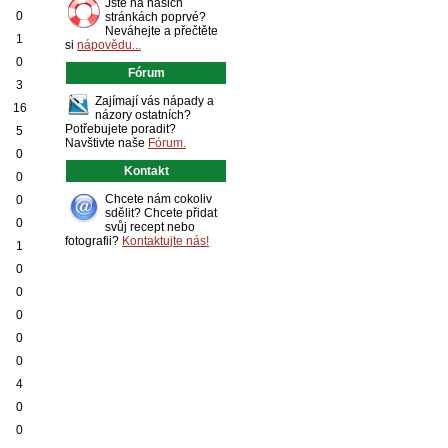
Jste na našich
0
stránkách poprvé?
Neváhejte a přečtěte
1
si
nápovědu...
0
Fórum
3
Zajímají vás nápady a
16
názory ostatních?
Potřebujete poradit?
5
Navštivte naše
Fórum.
0
Kontakt
0
Chcete nám cokoliv
0
sdělit? Chcete přidat
0
svůj recept nebo
fotografii?
Kontaktujte nás!
1
0
0
0
0
0
4
0
0