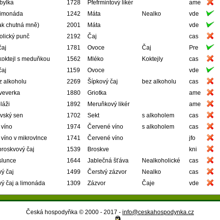
bylka
1728
Pfefrmintový likér
ame
limonáda
1242
Máta
Nealko
vde
jak chutná mně)
2001
Máta
vde
olický punč
2192
Čaj
cas
čaj
1781
Ovoce
Čaj
Pre
koktejl s meduňkou
1562
Mléko
Koktejly
cas
čaj
1159
Ovoce
vde
z alkoholu
2269
Šípkový čaj
bez alkoholu
cas
veverka
1880
Griotka
ame
láži
1892
Meruňkový likér
ame
ovský sen
1702
Sekt
s alkoholem
cas
 víno
1974
Červené víno
s alkoholem
cas
víno v mikrovlnce
1741
Červené víno
jfo
roskvový čaj
1539
Broskve
kni
slunce
1644
Jablečná šťáva
Nealkoholické
cas
ý čaj
1499
Čerstvý zázvor
Nealko
cas
ý čaj a limonáda
1309
Zázvor
Čaje
vde
Česká hospodyňka © 2000 - 2017 -
info@ceskahospodynka.cz