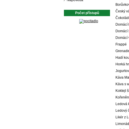
Nápověda
Borůvkov
Český v
Počet přístupů
Čokolád
Domácí b
Domácí š
Domácí 
Frappé
Grenadi
Hadí kou
Horká h
Jogurtov
Káva Mar
Káva s 
Koktejl 
Kořeněn
Ledová 
Ledový 
Likér z 
Limonád