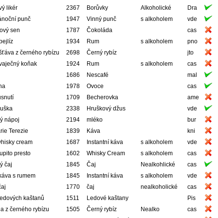
ý likér
2367
Borůvky
Alkoholické
Dra
ánoční punč
1947
Vinný punč
s alkoholem
vde
ový sen
1787
Čokoláda
cas
ejlíz
1934
Rum
s alkoholem
pno
ťáva z černého rybízu
2698
Černý rybíz
jto
vaječný koňak
1924
Rum
s alkoholem
cas
1686
Nescafé
mal
na
1978
Ovoce
cas
snutí
1709
Becherovka
ame
ruška
2338
Hruškový džus
vde
ý nápoj
2194
mléko
bur
ie Terezie
1839
Káva
kni
whisky cream
1687
Instantní káva
s alkoholem
vde
šupito presto
1602
Whisky Cream
s alkoholem
cas
ý čaj
1845
Čaj
Nealkohlické
cas
káva s rumem
1845
Instantní káva
s alkoholem
vde
čaj
1770
čaj
nealkoholické
cas
Ledových kaštanů
1511
Ledové kaštany
Pis
a z černého rybízu
1505
Černý rybíz
Nealko
cas