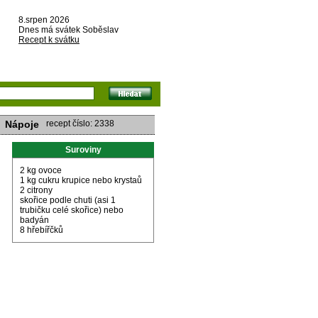
8.srpen 2026
Dnes má svátek Soběslav
Recept k svátku
Nápoje
recept číslo: 2338
Suroviny
2 kg ovoce
1 kg cukru krupice nebo krystaů
2 citrony
skořice podle chuti (asi 1
trubičku celé skořice) nebo
badyán
8 hřebířčků