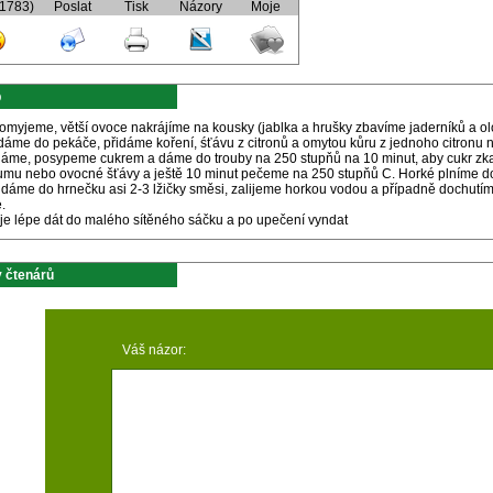
(1783)
Poslat
Tisk
Názory
Moje
p
omyjeme, větší ovoce nakrájíme na kousky (jablka a hrušky zbavíme jaderníků a 
dáme do pekáče, přidáme koření, śťávu z citronů a omytou kůru z jednoho citronu 
áme, posypeme cukrem a dáme do trouby na 250 stupňů na 10 minut, aby cukr zkar
rumu nebo ovocné šťávy a ještě 10 minut pečeme na 250 stupňů C. Horké plníme do
 dáme do hrnečku asi 2-3 lžičky směsi, zalijeme horkou vodou a případně dochutí
.
 je lépe dát do malého sítěného sáčku a po upečení vyndat
 čtenárů
Váš názor: