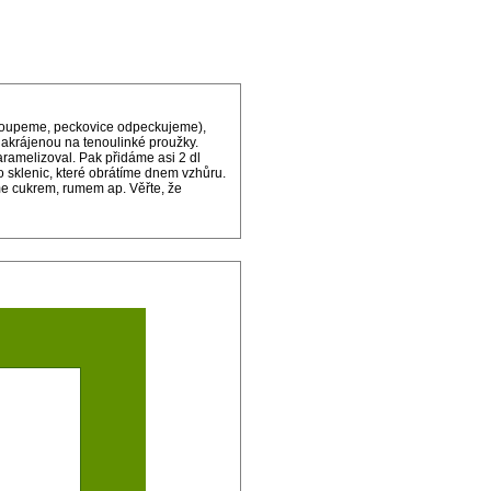
oloupeme, peckovice odpeckujeme),
nakrájenou na tenoulinké proužky.
amelizoval. Pak přidáme asi 2 dl
 sklenic, které obrátíme dnem vzhůru.
me cukrem, rumem ap. Věřte, že