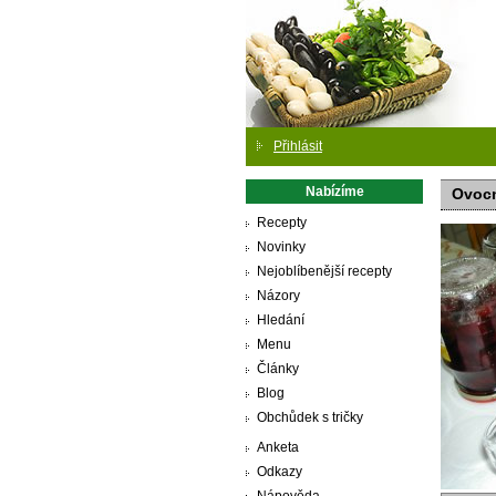
Přihlásit
Nabízíme
Ovocn
Recepty
Novinky
Nejoblíbenější recepty
Názory
Hledání
Menu
Články
Blog
Obchůdek s tričky
Anketa
Odkazy