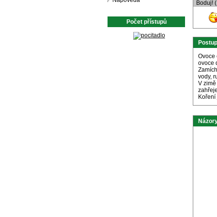
Nápověda
Boduj! 
Počet přístupů
Postu
Ovoce 
ovoce 
Zamích
vody, 
V zimě
zahřeje
Koření
Názory