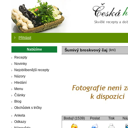
Česká
Přihlásit
Nabízíme
Šumivý broskvový čaj
(kni)
Recepty
Novinky
Nejoblíbenější recepty
Názory
Hledání
Menu
Články
Blog
Obchůdek s tričky
Anketa
Boduj! (1539)
Poslat
Tisk
Ná
Odkazy