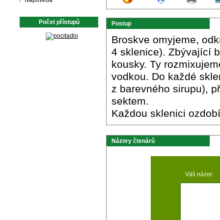
Nápověda
Počet přístupů
Postup
Broskve omyjeme, odkr
4 sklenice). Zbývající
kousky. Ty rozmixujem
vodkou. Do každé sklen
z barevného sirupu), 
sektem.
Každou sklenici ozdob
Názory čtenárů
Váš názor: