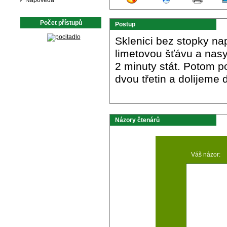
Nápověda
Počet přístupů
Postup
Sklenici bez stopky na
limetovou šťávu a nasy
2 minuty stát. Potom 
dvou třetin a dolijeme
Názory čtenárů
Váš názor: