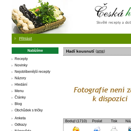
Česká
Přihlásit
Nabízíme
Hadí kousnutí
(
ame
)
Recepty
Novinky
Nejoblíbenější recepty
Názory
Hledání
Menu
Články
Blog
Obchůdek s tričky
Anketa
Boduj! (1710)
Poslat
Tisk
Ná
Odkazy