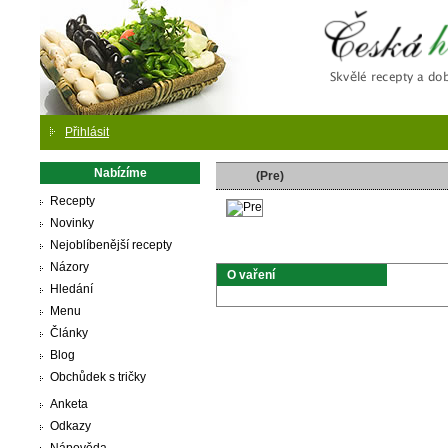
Česká
Přihlásit
Nabízíme
(Pre)
Recepty
Novinky
Nejoblíbenější recepty
Názory
O vaření
Hledání
Menu
Články
Blog
Obchůdek s tričky
Anketa
Odkazy