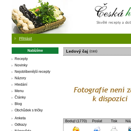
Česká
Přihlásit
Nabízíme
Ledový čaj
(cas)
Recepty
Novinky
Nejoblíbenější recepty
Názory
Hledání
Menu
Články
Blog
Obchůdek s tričky
Anketa
Boduj! (1770)
Poslat
Tisk
Ná
Odkazy