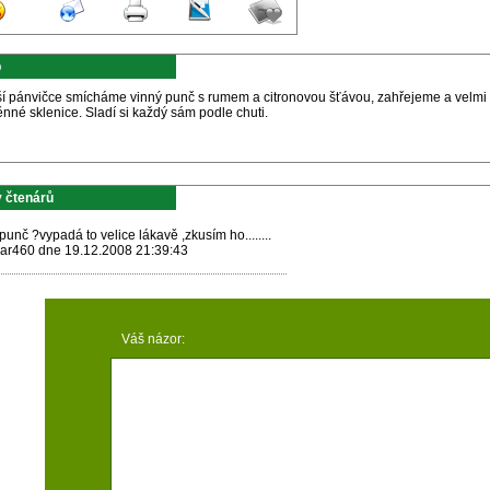
p
ší pánvičce smícháme vinný punč s rumem a citronovou šťávou, zahřejeme a velmi 
ěnné sklenice. Sladí si každý sám podle chuti.
 čtenárů
punč ?vypadá to velice lákavě ,zkusím ho........
r460 dne 19.12.2008 21:39:43
Váš názor: