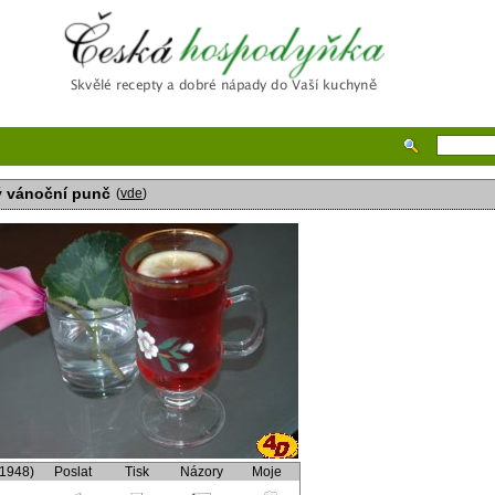
Česká hospodyňka
 vánoční punč
(
vde
)
(1948)
Poslat
Tisk
Názory
Moje