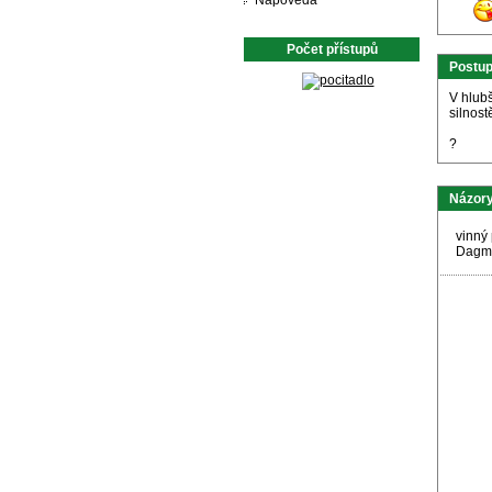
Nápověda
Počet přístupů
Postu
V hlub
silnost
?
Názory
vinný 
Dagma