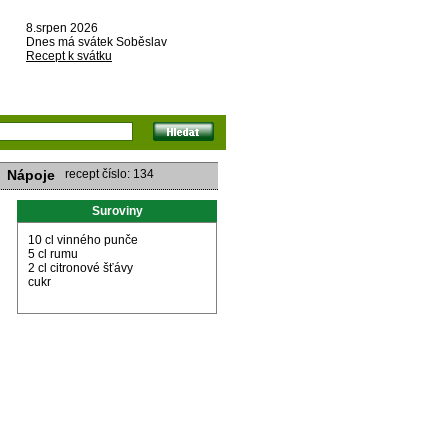
8.srpen 2026
Dnes má svátek Soběslav
Recept k svátku
Nápoje
recept číslo: 134
Suroviny
10 cl vinného punče
5 cl rumu
2 cl citronové šťávy
cukr