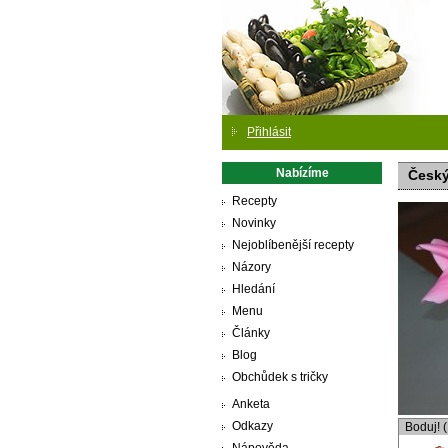
Přihlásit
Nabízíme
Český
Recepty
Novinky
Nejoblíbenější recepty
Názory
Hledání
Menu
Články
Blog
Obchůdek s tričky
Anketa
Odkazy
Boduj! 