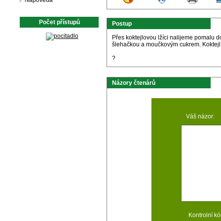
Nápověda
Počet přístupů
Postup
Přes koktejlovou lžíci nalijeme pomalu 
šlehačkou a moučkovým cukrem. Koktejl 
?
Názory čtenárů
Váš názor:
Kontrolní kó