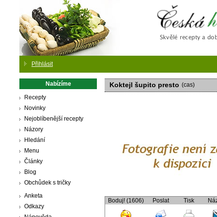
Česká
Přihlásit
Nabízíme
Koktejl šupito presto
(cas)
Recepty
Novinky
Nejoblíbenější recepty
Názory
Hledání
Menu
Články
Blog
Obchůdek s tričky
Anketa
Boduj! (1606)
Poslat
Tisk
Ná
Odkazy