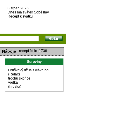
8.srpen 2026
Dnes má svátek Soběslav
Recept k svátku
Nápoje
recept číslo: 1738
Suroviny
Hruškový džus s vlákninou
(Relax)
trochu skořice
vodka
(hruška)