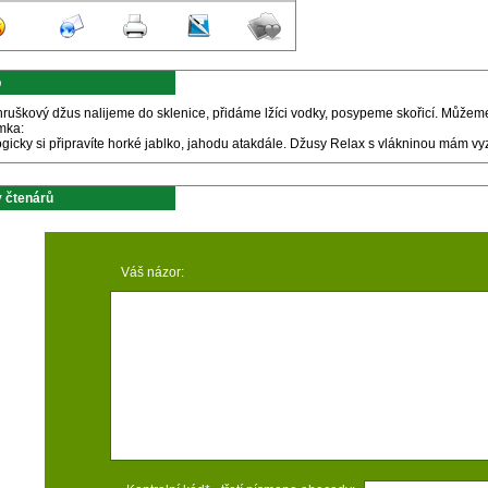
p
ruškový džus nalijeme do sklenice, přidáme lžíci vodky, posypeme skořicí. Můžeme p
mka:
gicky si připravíte horké jablko, jahodu atakdále. Džusy Relax s vlákninou mám vy
 čtenárů
Váš názor: