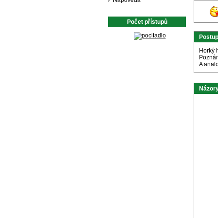
Nápověda
Počet přístupů
Postu
Horký h
Pozná
A analo
Názory