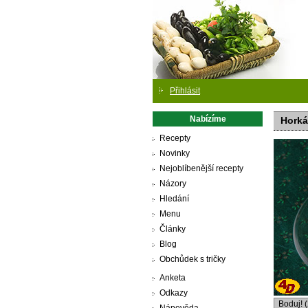
Přihlásit
Nabízíme
Horká
Recepty
Novinky
Nejoblíbenější recepty
Názory
Hledání
Menu
Články
Blog
Obchůdek s tričky
Anketa
Odkazy
Boduj! 