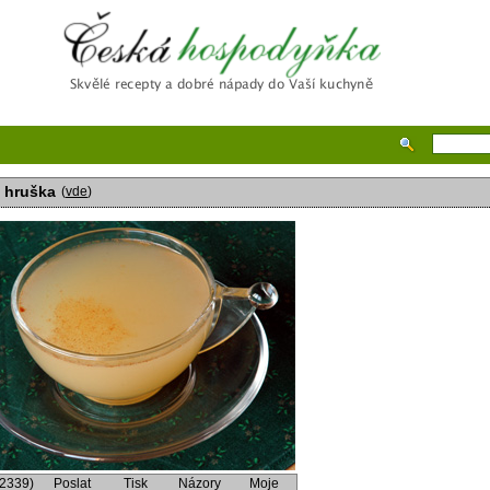
Česká hospodyňka
 hruška
(
vde
)
(2339)
Poslat
Tisk
Názory
Moje