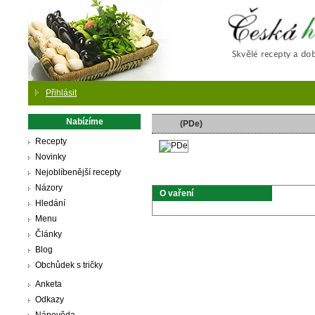
Česká
Přihlásit
Nabízíme
(PDe)
Recepty
Novinky
Nejoblíbenější recepty
Názory
O vaření
Hledání
Menu
Články
Blog
Obchůdek s tričky
Anketa
Odkazy