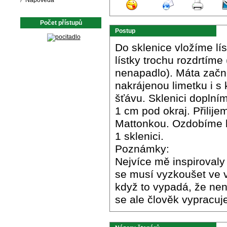
Nápověda
Počet přístupů
Postup
Do sklenice vložíme lí
lístky trochu rozdrtíme
nenapadlo). Máta začn
nakrájenou limetku i s
šťávu. Sklenici doplní
1 cm pod okraj. Přilij
Mattonkou. Ozdobíme 
1 sklenici.
Poznámky:
Nejvíce mě inspirovaly
se musí vyzkoušet ve v
když to vypadá, že nen
se ale člověk vypracuj