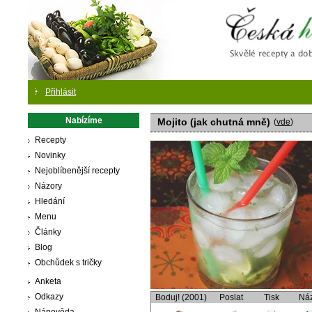
Česká
Přihlásit
Nabízíme
Mojito (jak chutná mně)
(
vde
)
Recepty
Novinky
Nejoblíbenější recepty
Názory
Hledání
Menu
Články
Blog
Obchůdek s tričky
Anketa
Odkazy
Boduj! (2001)
Poslat
Tisk
Ná