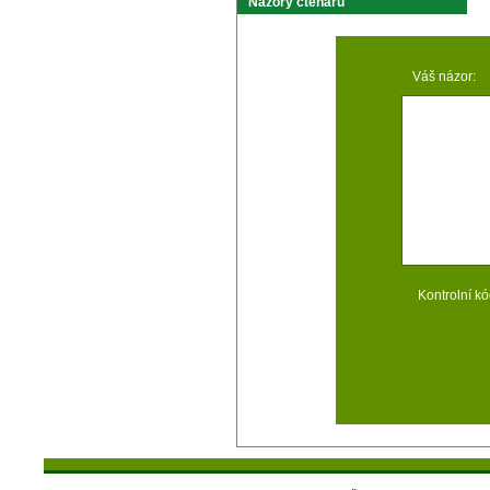
Názory čtenárů
Váš názor:
Kontrolní kó