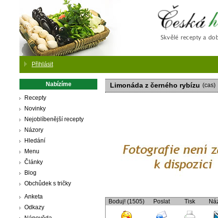
Česká
Přihlásit
Nabízíme
Limonáda z černého rybízu
(cas)
Recepty
Novinky
Nejoblíbenější recepty
Názory
Hledání
Menu
Články
Blog
Obchůdek s tričky
Anketa
Boduj! (1505)
Poslat
Tisk
Ná
Odkazy