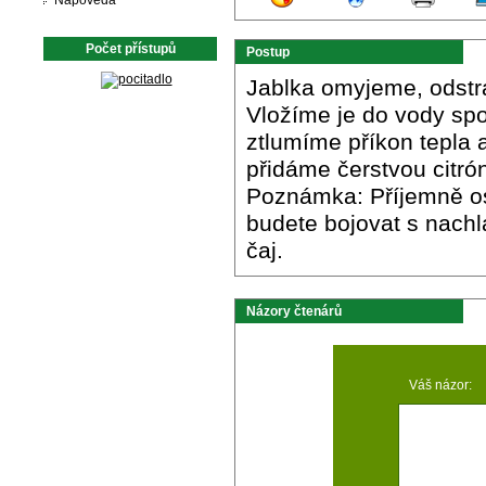
Nápověda
Počet přístupů
Postup
Jablka omyjeme, odstra
Vložíme je do vody sp
ztlumíme příkon tepla 
přidáme čerstvou citró
Poznámka: Příjemně osv
budete bojovat s nach
čaj.
Názory čtenárů
Váš názor: