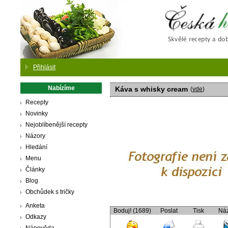
Česká
Přihlásit
Nabízíme
Káva s whisky cream
(
vde
)
Recepty
Novinky
Nejoblíbenější recepty
Názory
Hledání
Menu
Články
Blog
Obchůdek s tričky
Anketa
Boduj! (1689)
Poslat
Tisk
Ná
Odkazy