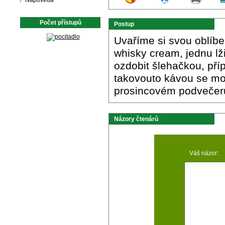
Nápověda
Počet přístupů
Postup
Uvaříme si svou oblíbe
whisky cream, jednu l
ozdobit šlehačkou, př
takovouto kávou se mo
prosincovém podvečer
Názory čtenárů
Váš názor: