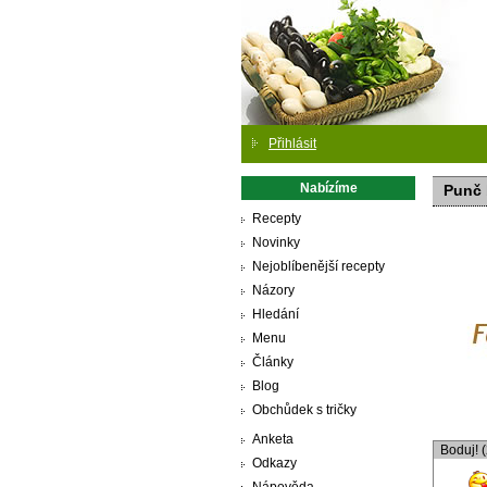
Přihlásit
Nabízíme
Punč 
Recepty
Novinky
Nejoblíbenější recepty
Názory
Hledání
Menu
Články
Blog
Obchůdek s tričky
Anketa
Boduj! 
Odkazy