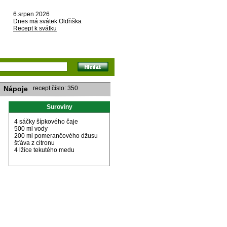
6.srpen 2026
Dnes má svátek Oldřiška
Recept k svátku
Nápoje
recept číslo: 350
Suroviny
4 sáčky šípkového čaje
500 ml vody
200 ml pomerančového džusu
šťáva z citronu
4 lžíce tekutého medu