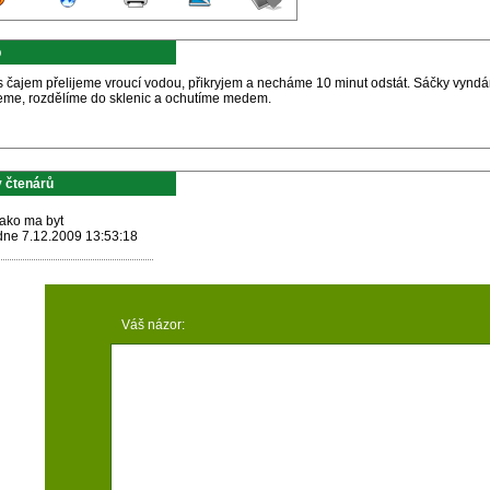
p
s čajem přelijeme vroucí vodou, přikryjem a necháme 10 minut odstát. Sáčky vyndá
eme, rozdělíme do sklenic a ochutíme medem.
 čtenárů
jako ma byt
dne 7.12.2009 13:53:18
Váš názor: