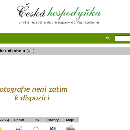
Česká hospodyňka
bez alkoholu
(cas)
(2266)
Poslat
Tisk
Názory
Moje