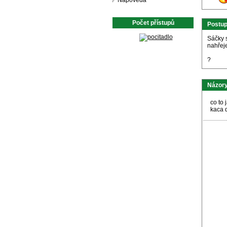
Nápověda
Počet přístupů
Postu
Sáčky 
nahřej
?
Názory
co to 
kaca 