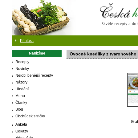
Česká
Přihlásit
Nabízíme
Ovocné knedlíky z tvarohového 
Recepty
Novinky
Nejoblíbenější recepty
Názory
Hledání
Menu
Články
Blog
Obchůdek s tričky
Graf
Anketa
Odkazy