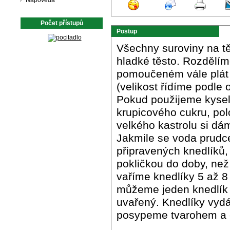
Nápověda
Počet přístupů
Postup
Všechny suroviny na t
hladké těsto. Rozdělíme
pomoučeném vále plát 
(velikost řídíme podle
Pokud použijeme kysel
krupicového cukru, po
velkého kastrolu si dá
Jakmile se voda prudce
připravených knedlíků,
pokličkou do doby, než
vaříme knedlíky 5 až 8 
můžeme jeden knedlík v
uvařený. Knedlíky vydá
posypeme tvarohem a 