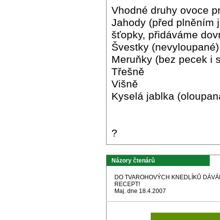
Vhodné druhy ovoce pr
Jahody (před plněním
šťopky, přidáváme dovn
Švestky (nevyloupané)
Meruňky (bez pecek i 
Třešně
Višně
Kyselá jablka (oloupan
?
Názory čtenárů
DO TVAROHOVÝCH KNEDLÍKŮ DÁVÁM
RECEPT!
Maj. dne 18.4.2007