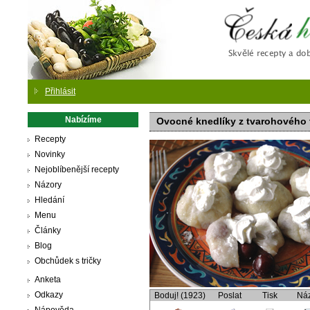
Česká
Přihlásit
Nabízíme
Ovocné knedlíky z tvarohového 
Recepty
Novinky
Nejoblíbenější recepty
Názory
Hledání
Menu
Články
Blog
Obchůdek s tričky
Anketa
Odkazy
Boduj! (1923)
Poslat
Tisk
Ná