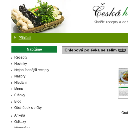
Česká
Přihlásit
Nabízíme
Chlebová polévka se zelím
(
vde
)
Recepty
Novinky
Nejoblíbenější recepty
Názory
Hledání
Menu
Články
Blog
Obchůdek s tričky
Graf
Anketa
Odkazy