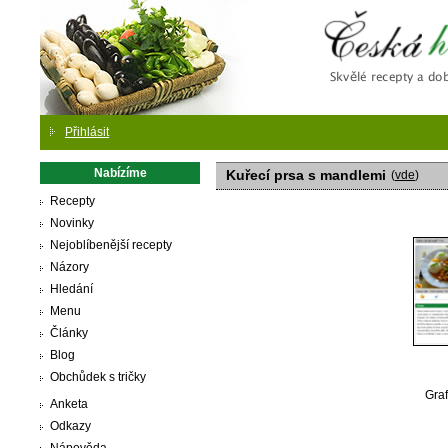
Česká
Přihlásit
Nabízíme
Kuřecí prsa s mandlemi
(
vde
)
Recepty
Novinky
Nejoblíbenější recepty
Názory
Hledání
Menu
Články
Blog
Obchůdek s tričky
Graf
Anketa
Odkazy