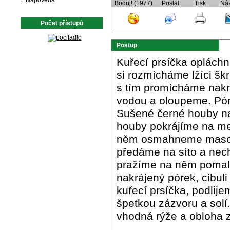
Nápověda
Boduj! (1977)
Poslat
Tisk
Ná
Počet přístupů
Postup
Kuřecí prsíčka oplách
si rozmícháme lžíci š
s tím promícháme nakr
vodou a oloupeme. Póre
Sušené černé houby na
houby pokrájíme na men
něm osmahneme maso 
předáme na síto a nec
pražíme na něm pomal
nakrájený pórek, cibul
kuřecí prsíčka, podlij
špetkou zázvoru a solí
vhodná rýže a obloha z