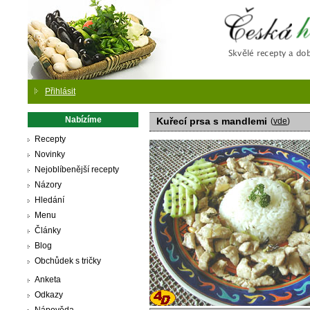
Česká
Přihlásit
Nabízíme
Kuřecí prsa s mandlemi
(
vde
)
Recepty
Novinky
Nejoblíbenější recepty
Názory
Hledání
Menu
Články
Blog
Obchůdek s tričky
Anketa
Odkazy