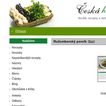
Česká
Přihlásit
Nabízíme
Ružomberský perník
(
Bag
)
Recepty
Novinky
Nejoblíbenější recepty
Názory
Hledání
Menu
Články
Blog
Obchůdek s tričky
Graf
Anketa
Odkazy