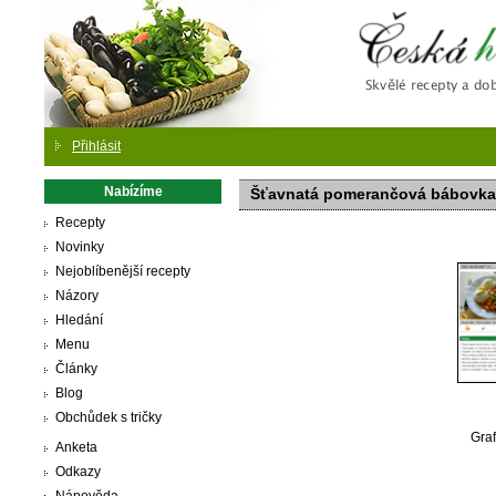
Česká
Přihlásit
Nabízíme
Šťavnatá pomerančová bábovka
Recepty
Novinky
Nejoblíbenější recepty
Názory
Hledání
Menu
Články
Blog
Obchůdek s tričky
Graf
Anketa
Odkazy